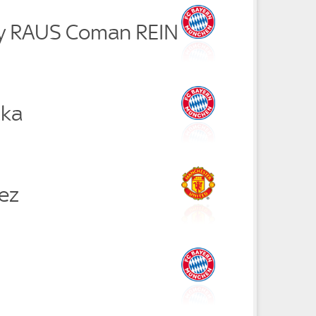
y RAUS Coman REIN
zka
ez