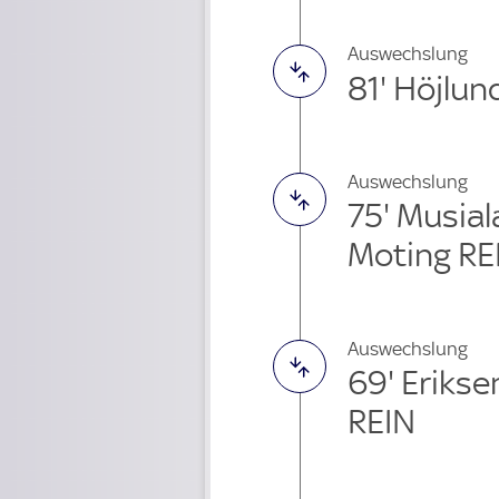
Auswechslung
81' Höjlun
Auswechslung
75' Musia
Moting RE
Auswechslung
69' Eriks
REIN