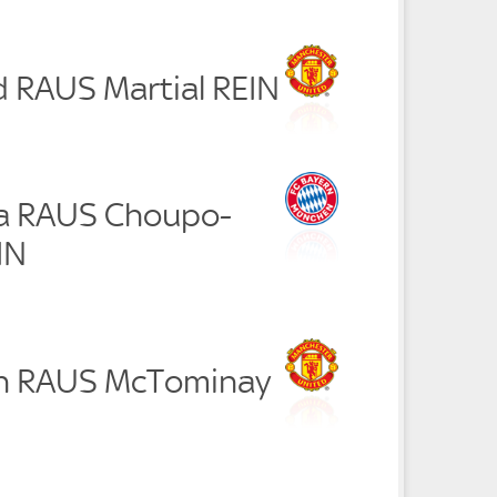
d RAUS Martial REIN
la RAUS Choupo-
IN
en RAUS McTominay