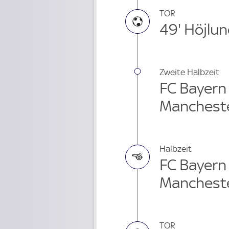
TOR
49' Höjlu
Zweite Halbzeit
FC Bayern
Mancheste
Halbzeit
FC Bayern
Mancheste
TOR