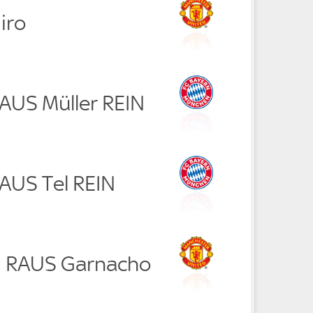
iro
RAUS Müller REIN
RAUS Tel REIN
tri RAUS Garnacho