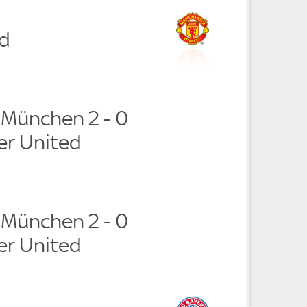
nd
 München 2 - 0
r United
 München 2 - 0
r United