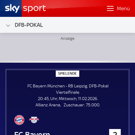
Menü
DFB-POKAL
FC Bayern München - RB Leipzig; DFB-Pokal Viertelfinale
S
SPIELENDE
P
I
FC Bayern München - RB Leipzig. DFB-Pokal
E
L
Viertelfinale.
E
20:45, Uhr, Mittwoch, 11.02.2026.
N
D
Z
Allianz Arena
Zuschauer:
75.000.
E
u
s
c
h
FC Bayern München
2