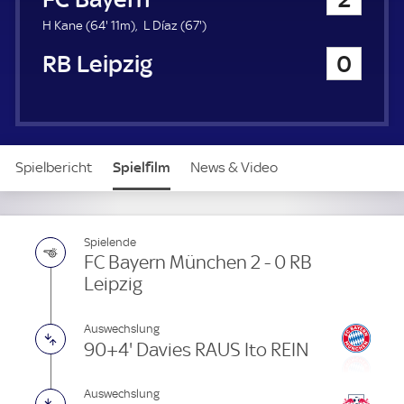
a
u
6
6
H Kane (
64'
11m)
L Díaz (
67'
)
e
4
7
RB Leipzig
0
r
.
.
m
m
i
i
n
n
u
u
t
t
Spielbericht
Spielfilm
News & Video
e
e
Daten
Aufstellung
Live
Spielende
FC Bayern München 2 - 0 RB
Leipzig
Auswechslung
90+4' Davies RAUS Ito REIN
Auswechslung