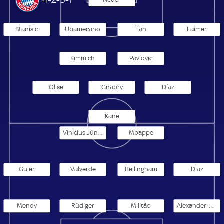
Stanisic
Upamecano
Tah
Laimer
Kimmich
Pavlovic
Olise
Gnabry
Díaz
Kane
Vinicius Júnior
Mbappe
Guler
Valverde
Bellingham
Diaz
Mendy
Rüdiger
Militão
Alexander-Arnold