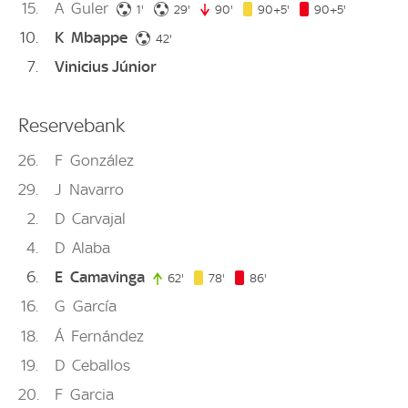
15
A
Guler
1. minute
29. minute
95. minute
95. minute
1'
29'
90'
90. minute
90+5'
90+5'
10
K
Mbappe
42. minute
42'
7
Vinicius Júnior
Reservebank
26
F
González
29
J
Navarro
2
D
Carvajal
4
D
Alaba
6
E
Camavinga
78. minute
86. minute
62'
62. minute
78'
86'
16
G
García
18
Á
Fernández
19
D
Ceballos
20
F
Garcia