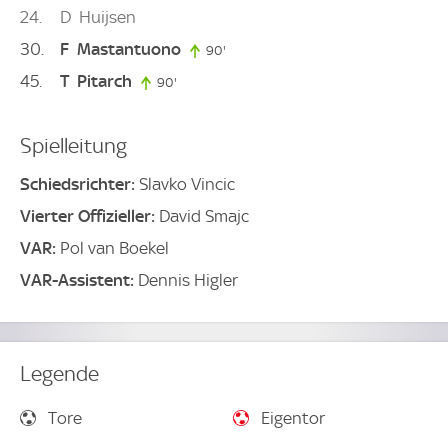
24
D
Huijsen
30
F
Mastantuono
90'
90. minute
45
T
Pitarch
90'
90. minute
Spielleitung
Schiedsrichter:
Slavko Vincic
Vierter Offizieller:
David Smajc
VAR:
Pol van Boekel
VAR-Assistent:
Dennis Higler
Legende
Tore
Eigentor