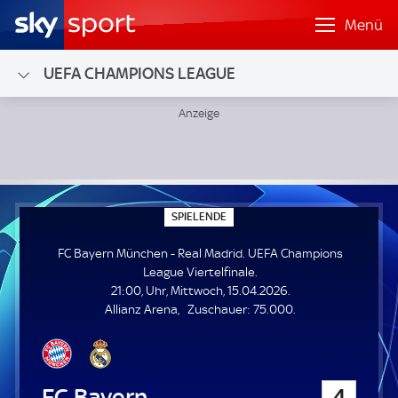
Menü
UEFA CHAMPIONS LEAGUE
FC Bayern München - Real Madrid; UEFA Champions League 
S
SPIELENDE
P
I
FC Bayern München - Real Madrid. UEFA Champions
E
L
League Viertelfinale.
E
21:00, Uhr, Mittwoch, 15.04.2026.
N
D
Z
Allianz Arena
Zuschauer:
75.000.
E
u
s
c
h
FC Bayern München
4