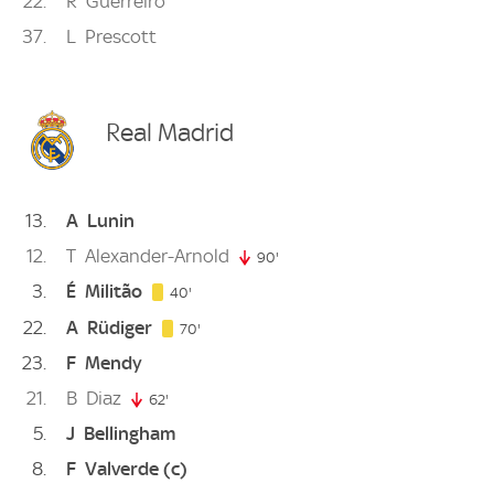
22
R
Guerreiro
37
L
Prescott
Real Madrid
13
A
Lunin
12
T
Alexander-Arnold
90'
90. minute
3
É
Militão
40. minute
40'
22
A
Rüdiger
70. minute
70'
23
F
Mendy
21
B
Diaz
62'
62. minute
5
J
Bellingham
8
F
Valverde
(c)