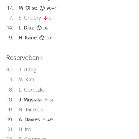
17
M
Olise
94. minute
90+4'
7
S
Gnabry
61'
61. minute
14
L
Díaz
89. minute
89'
9
H
Kane
38. minute
38'
Reservebank
40
J
Urbig
3
M
Kim
8
L
Goretzka
10
J
Musiala
61'
61. minute
11
N
Jackson
19
A
Davies
45'
45. minute
21
H
Ito