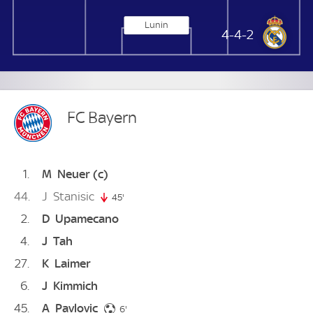
Lunin
Real Madrid
4-4-2
FC Bayern
1
M
Neuer
(c)
44
J
Stanisic
45'
45. minute
2
D
Upamecano
4
J
Tah
27
K
Laimer
6
J
Kimmich
45
A
Pavlovic
6. minute
6'