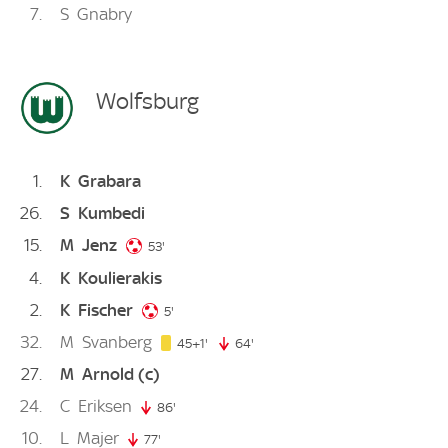
7
S
Gnabry
Wolfsburg
1
K
Grabara
26
S
Kumbedi
15
M
Jenz
53. minute
53'
4
K
Koulierakis
2
K
Fischer
5. minute
5'
32
M
Svanberg
46. minute
45+1'
64'
64. minute
27
M
Arnold
(c)
24
C
Eriksen
86'
86. minute
10
L
Majer
77'
77. minute