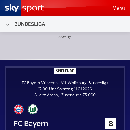
Menü
BUNDESLIGA
FC Bayern München - VfL Wolfsburg; Bundesliga
S
SPIELENDE
P
I
FC Bayern München - VfL Wolfsburg. Bundesliga.
E
L
17:30, Uhr, Sonntag, 11.01.2026.
E
Z
Allianz Arena
Zuschauer:
75.000.
N
D
u
E
s
c
h
FC Bayern München
8
a