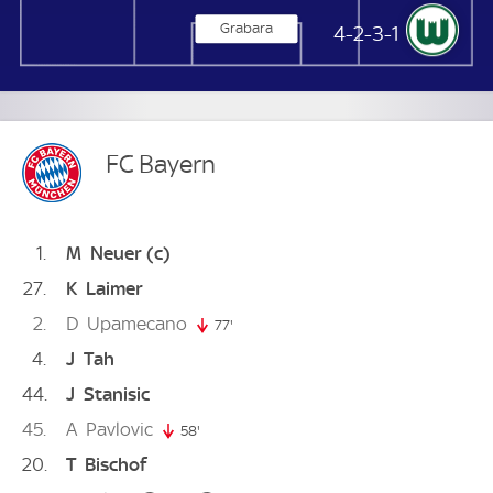
Grabara
VfL Wolfsburg
4-2-3-1
FC Bayern
1
M
Neuer
(c)
27
K
Laimer
2
D
Upamecano
77'
77. minute
4
J
Tah
44
J
Stanisic
45
A
Pavlovic
58'
58. minute
20
T
Bischof