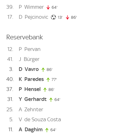
39
P
Wimmer
64'
64. minute
17
D
Pejcinovic
13. minute
13'
86'
86. minute
Reservebank
12
P
Pervan
41
J
Bürger
3
D
Vavro
86'
86. minute
40
K
Paredes
77'
77. minute
37
P
Hensel
86'
86. minute
31
Y
Gerhardt
64'
64. minute
25
A
Zehnter
5
V
de Souza Costa
11
A
Daghim
64'
64. minute