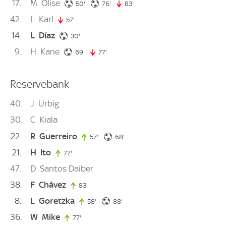
17
M
Olise
50. minute
76. minute
50'
76'
83'
83. minute
42
L
Karl
57'
57. minute
14
L
Díaz
30. minute
30'
9
H
Kane
69. minute
69'
77'
77. minute
Reservebank
40
J
Urbig
30
C
Kiala
22
R
Guerreiro
68. minute
57'
57. minute
68'
21
H
Ito
77'
77. minute
47
D
Santos Daiber
38
F
Chávez
83'
83. minute
8
L
Goretzka
88. minute
58'
58. minute
88'
36
W
Mike
77'
77. minute