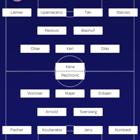
Laimer
Upamecano
Tah
Stanisic
Pavlovic
Bischof
Olise
Karl
Díaz
Kane
Pejcinovic
Wimmer
Majer
Eriksen
Arnold
Svanberg
Fischer
Koulierakis
Jenz
Kumbedi