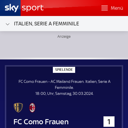
Menü
ITALIEN, SERIE A FEMMINILE
FC Como Frauen - AC Mailand Frauen; Italien, Serie A Femm
S
SPIELENDE
P
I
FC Como Frauen - AC Mailand Frauen. Italien, Serie A
E
L
Femminile.
E
18:00, Uhr, Samstag, 30.03.2024.
N
D
E
FC Como Frauen
1