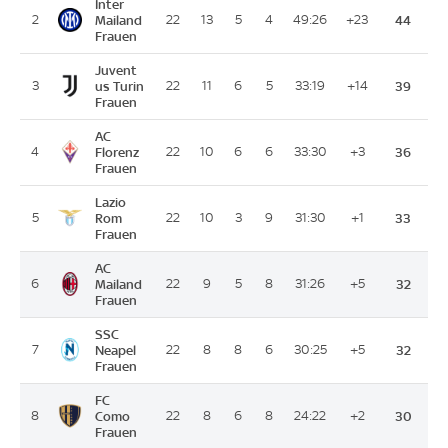
Inter
2
Mailand
22
13
5
4
49:26
+23
44
Frauen
Juvent
3
us Turin
22
11
6
5
33:19
+14
39
Frauen
AC
4
Florenz
22
10
6
6
33:30
+3
36
Frauen
Lazio
5
Rom
22
10
3
9
31:30
+1
33
Frauen
AC
6
Mailand
22
9
5
8
31:26
+5
32
Frauen
SSC
7
Neapel
22
8
8
6
30:25
+5
32
Frauen
FC
8
Como
22
8
6
8
24:22
+2
30
Frauen