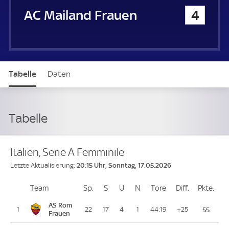
AC Mailand Frauen
4
Tabelle
Daten
Tabelle
Italien, Serie A Femminile
20:15 Uhr, Sonntag, 17.05.2026
Letzte Aktualisierung:
Team
Team
Sp.
Spiele
S
Siege
U
Unentschieden
N
Niederlagen
Tore
Tore
Diff.
Differenz
Pkte.
Pun
Platz
AS Rom
1
22
17
4
1
44:19
+25
55
Frauen