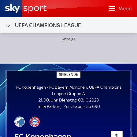
Menü
UEFA CHAMPIONS LEAGUE
FC Kopenhagen - FC Bayern München; UEFA Champions Le
S
SPIELENDE
P
I
FC Kopenhagen - FC Bayern München. UEFA Champions
E
L
League Gruppe A.
E
21:00, Uhr, Dienstag, 03.10.2023.
N
D
Z
Telia Parken
Zuschauer:
35.690.
E
u
s
c
h
FC Kopenhagen
1