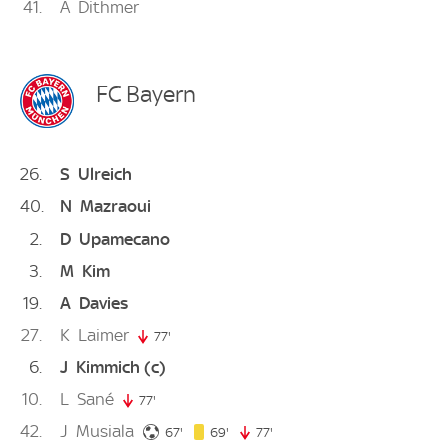
41
A
Dithmer
FC Bayern
26
S
Ulreich
40
N
Mazraoui
2
D
Upamecano
3
M
Kim
19
A
Davies
27
K
Laimer
77'
77. minute
6
J
Kimmich
(c)
10
L
Sané
77'
77. minute
42
J
Musiala
67. minute
69. minute
67'
69'
77'
77. minute