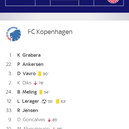
FC Kopenhagen
1
K
Grabara
22
P
Ankersen
3
D
Vavro
90. minute
90'
2
K
Diks
78'
78. minute
24
B
Meling
54. minute
54'
12
L
Lerager
55. minute
63. minute
55'
63'
33
R
Jensen
9
D
Goncalves
85'
85. minute
10
M
Elyounoussi