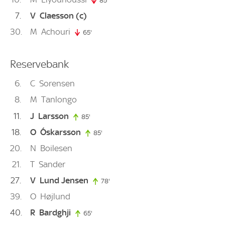
85'
85. minute
7
V
Claesson
(c)
30
M
Achouri
65'
65. minute
Reservebank
6
C
Sorensen
8
M
Tanlongo
11
J
Larsson
85'
85. minute
18
O
Óskarsson
85'
85. minute
20
N
Boilesen
21
T
Sander
27
V
Lund Jensen
78'
78. minute
39
O
Højlund
40
R
Bardghji
65'
65. minute