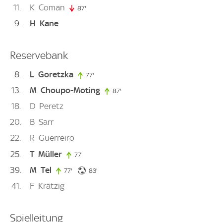
11
K
Coman
87'
87. minute
9
H
Kane
Reservebank
8
L
Goretzka
77'
77. minute
13
M
Choupo-Moting
87'
87. minute
18
D
Peretz
20
B
Sarr
22
R
Guerreiro
25
T
Müller
77'
77. minute
39
M
Tel
83. minute
77'
77. minute
83'
41
F
Krätzig
Spielleitung