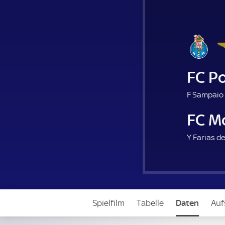
FC P
F Sampaio 
FC M
Y Farias d
Spielfilm
Tabelle
Daten
Auf