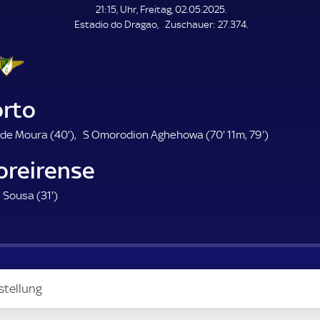
L
21:15, Uhr, Freitag, 02.05.2025.
E
Z
Estadio do Dragao
Zuschauer:
27.374.
N
D
u
E
s
c
h
a
orto
u
e
4
7
7
de Moura (
40'
)
S Omorodion Aghehowa (
70'
11m,
79'
)
r
0
0
9
oreirense
.
.
.
m
m
m
3
e Sousa (
31'
)
i
i
i
1
n
n
n
.
u
u
u
m
t
t
t
i
e
e
e
n
stellung
u
t