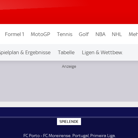
Formel 1
MotoGP
Tennis
Golf
NBA
NHL
Meh
Spielplan & Ergebnisse
Tabelle
Ligen & Wettbew.
S
SPIELENDE
P
I
E
FC Porto - FC Moreirense. Portugal, Primeira Liga.