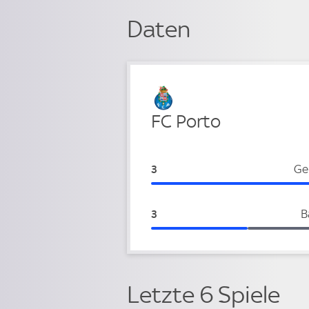
Daten
Verteidigung
FC Porto
FC Porto:
Ge
3
FC Porto:
B
3
Letzte 6 Spiele