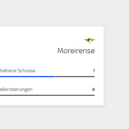
e
Moreirense
haltene Schüsse
Moreirense:
1
alleroberungen
Moreirense:
9