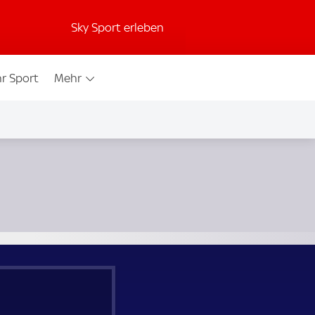
Sky Sport erleben
r Sport
Mehr