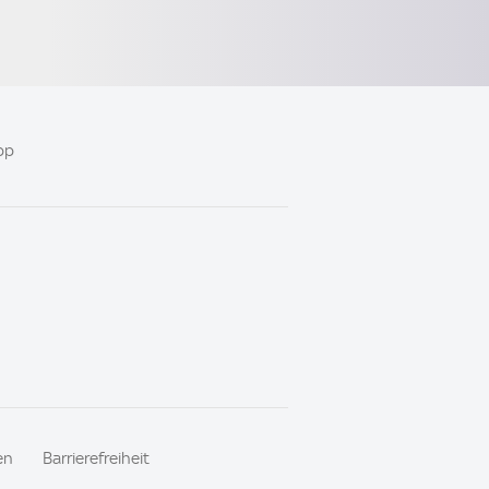
pp
en
Barrierefreiheit