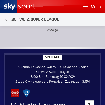
Menü
SCHWEIZ, SUPER LEAGUE
FC Stade-Lausanne-Ouchy - FC Lausanne-Sports; Schweiz,
S
SPIELENDE
P
I
FC Stade-Lausanne-Ouchy - FC Lausanne-Sports.
E
L
Schweiz, Super League.
E
18:00, Uhr, Samstag, 10.02.2024.
N
D
Z
Stade Olympique de la Pontaise
Zuschauer:
3.154.
E
u
s
c
h
FC Stade-Lausanne-Ouchy
1