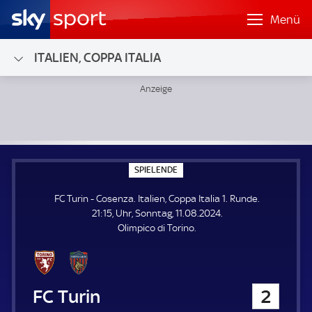
Menü
ITALIEN, COPPA ITALIA
FC Turin - Cosenza; Italien, Coppa Italia 1. Runde
S
SPIELENDE
P
I
FC Turin - Cosenza. Italien, Coppa Italia 1. Runde.
E
L
21:15, Uhr, Sonntag, 11.08.2024.
E
Olimpico di Torino.
N
D
E
FC Turin
2