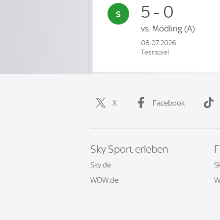
5 - 0
vs.
Mödling
(A)
08.07.2026
Testspiel
X
Facebook
Sky Sport erleben
F
Sky.de
S
WOW.de
W