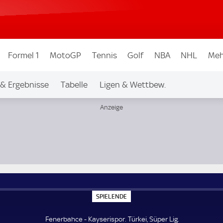
Formel 1
MotoGP
Tennis
Golf
NBA
NHL
Meh
 & Ergebnisse
Tabelle
Ligen & Wettbew.
S
SPIELENDE
P
I
E
Fenerbahce - Kayserispor. Türkei, Süper Lig.