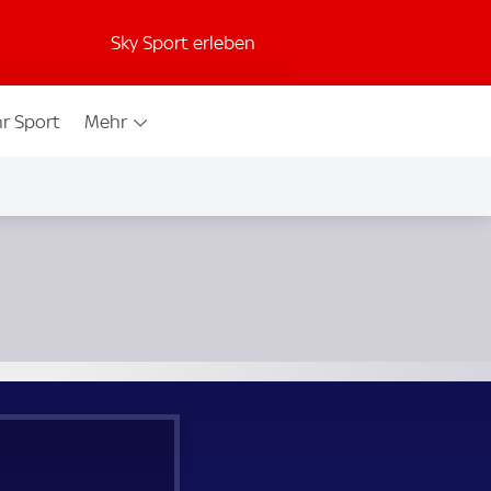
Sky Sport erleben
r Sport
Mehr