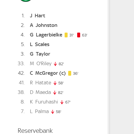
1
J
Hart
2
A
Johnston
4
G
Lagerbielke
31. minute
63. minute
31'
63'
5
L
Scales
3
G
Taylor
33
M
O'Riley
82'
82. minute
42
C
McGregor
(c)
36. minute
minute
36'
41
R
Hatate
58'
58. minute
38
D
Maeda
82'
82. minute
te
8
K
Furuhashi
67'
67. minute
e
7
L
Palma
58'
58. minute
Reservebank