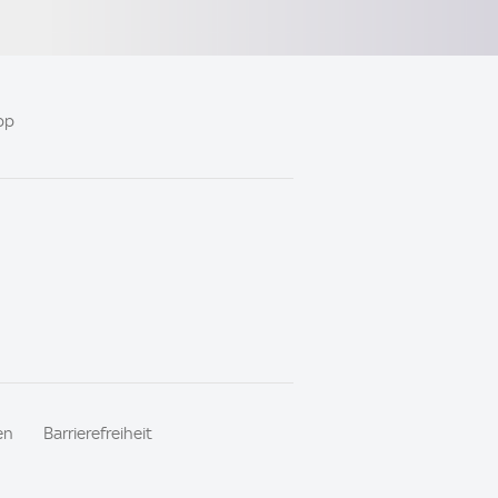
pp
en
Barrierefreiheit