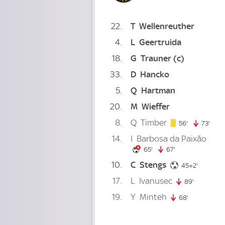
22
T
Wellenreuther
4
L
Geertruida
18
G
Trauner
(c)
33
D
Hancko
5
Q
Hartman
20
M
Wieffer
8
Q
Timber
56. minute
56'
73'
73. 
14
I
Barbosa da Paixão
65. minute
65'
67'
67. minute
10
C
Stengs
47. minu
45+2'
17
L
Ivanusec
89'
89. minut
19
Y
Minteh
68'
68. minute