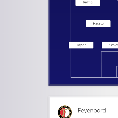
Palma
Hatate
Taylor
Scale
Feyenoord