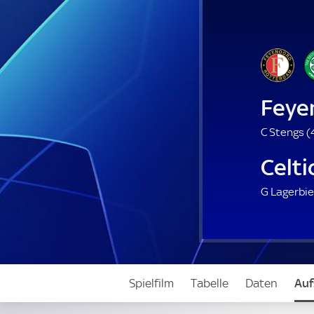
Feye
C Stengs (
Celti
G Lagerbie
Spielfilm
Tabelle
Daten
Auf