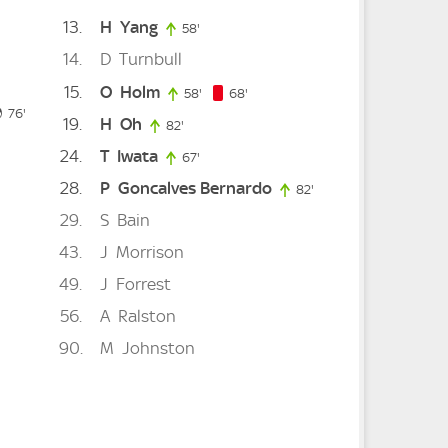
13
H
Yang
58'
58. minute
14
D
Turnbull
15
O
Holm
68. minute
58'
58. minute
68'
76. minute
minute
76'
19
H
Oh
82'
82. minute
24
T
Iwata
67'
67. minute
28
P
Goncalves Bernardo
82'
82. minute
29
S
Bain
43
J
Morrison
49
J
Forrest
56
A
Ralston
90
M
Johnston