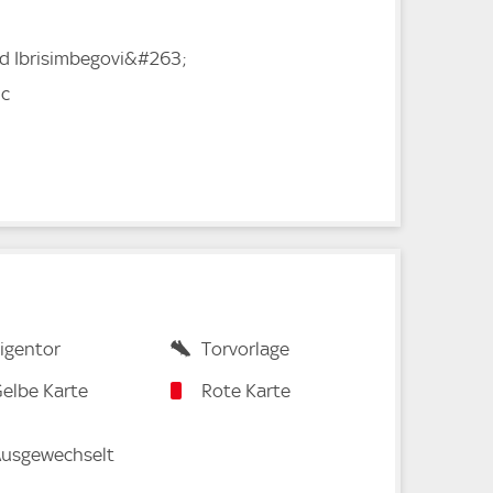
ad Ibrisimbegovi&#263;
ic
igentor
Torvorlage
elbe Karte
Rote Karte
usgewechselt