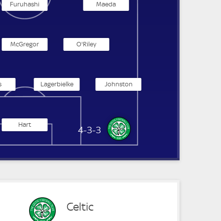
Furuhashi
Maeda
McGregor
O'Riley
s
Lagerbielke
Johnston
Hart
Celtic Glasgow
4-3-3
Celtic