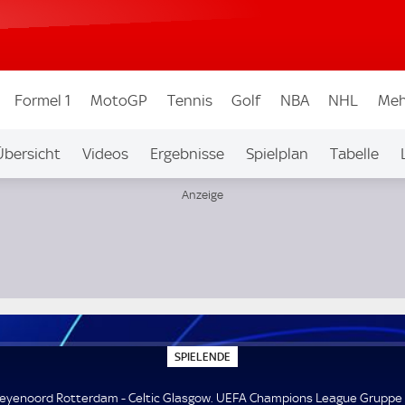
Formel 1
MotoGP
Tennis
Golf
NBA
NHL
Meh
Übersicht
Videos
Ergebnisse
Spielplan
Tabelle
League Gruppe E
S
SPIELENDE
P
I
E
eyenoord Rotterdam - Celtic Glasgow. UEFA Champions League Gruppe 