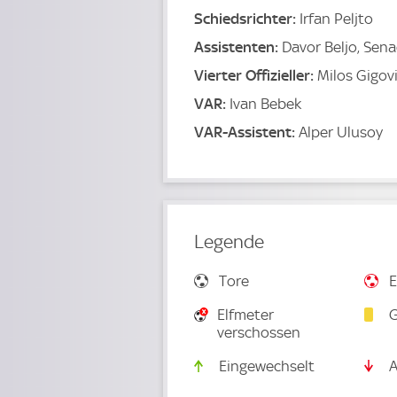
Schiedsrichter:
Irfan Peljto
Assistenten:
Davor Beljo, Sen
Vierter Offizieller:
Milos Gigov
VAR:
Ivan Bebek
VAR-Assistent:
Alper Ulusoy
Legende
Tore
E
Elfmeter
G
verschossen
Eingewechselt
A