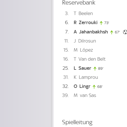
Reservebank
3
T
Beelen
6
R
Zerrouki
73'
73. minute
7
A
Jahanbakhsh
67'
67. 
11
J
Dilrosun
15
M
López
16
T
Van den Belt
25
L
Sauer
89'
89. minute
31
K
Lamprou
32
O
Lingr
68'
68. minute
39
M
van Sas
Spielleitung