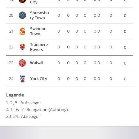
City
Shrewsbu
20
0
0
0
0
0:0
0
0
ry Town
Swindon
21
0
0
0
0
0:0
0
0
Town
Tranmere
22
0
0
0
0
0:0
0
0
Rovers
Walsall
23
0
0
0
0
0:0
0
0
York City
24
0
0
0
0
0:0
0
0
Legende
1., 2., 3.: Aufsteiger
4., 5., 6., 7.: Relegation (Aufstieg)
23., 24.: Absteiger