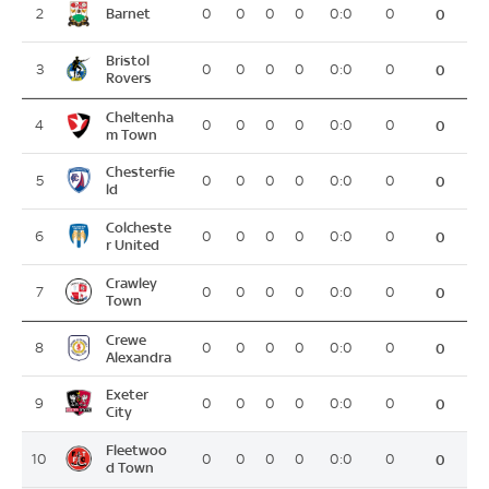
Barnet
2
0
0
0
0
0:0
0
0
Bristol
3
0
0
0
0
0:0
0
0
Rovers
Cheltenha
4
0
0
0
0
0:0
0
0
m Town
Chesterfie
5
0
0
0
0
0:0
0
0
ld
Colcheste
6
0
0
0
0
0:0
0
0
r United
Crawley
7
0
0
0
0
0:0
0
0
Town
Crewe
8
0
0
0
0
0:0
0
0
Alexandra
Exeter
9
0
0
0
0
0:0
0
0
City
Fleetwoo
10
0
0
0
0
0:0
0
0
d Town