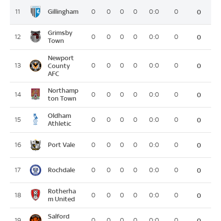
Gillingham
11
0
0
0
0
0:0
0
0
Grimsby
12
0
0
0
0
0:0
0
0
Town
Newport
13
County
0
0
0
0
0:0
0
0
AFC
Northamp
14
0
0
0
0
0:0
0
0
ton Town
Oldham
15
0
0
0
0
0:0
0
0
Athletic
Port Vale
16
0
0
0
0
0:0
0
0
Rochdale
17
0
0
0
0
0:0
0
0
Rotherha
18
0
0
0
0
0:0
0
0
m United
Salford
19
0
0
0
0
0:0
0
0