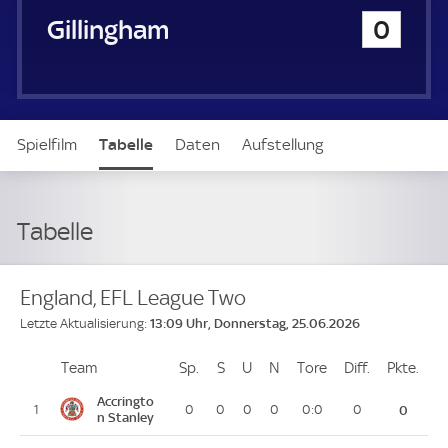
u
Gillingham
0
e
r
Spielfilm
Tabelle
Daten
Aufstellung
Tabelle
England, EFL League Two
13:09 Uhr, Donnerstag, 25.06.2026
Letzte Aktualisierung:
Team
Team
Sp.
Spiele
S
Siege
U
Unentschieden
N
Niederlagen
Tore
Tore
Diff.
Differenz
Pkte.
Pun
Platz
Accringto
1
0
0
0
0
0:0
0
0
n Stanley