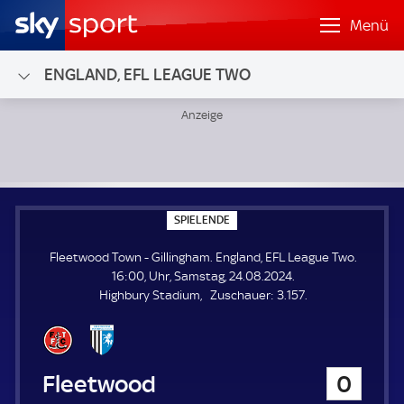
Menü
ENGLAND, EFL LEAGUE TWO
Fleetwood Town - Gillingham; England, EFL League Two
S
SPIELENDE
P
I
Fleetwood Town - Gillingham. England, EFL League Two.
E
L
16:00, Uhr, Samstag, 24.08.2024.
E
Z
Highbury Stadium
Zuschauer:
3.157.
N
D
u
E
s
c
h
Fleetwood Town
0
a