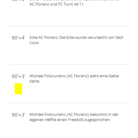
AC Florenz und FC Turin ist 1:1.
90'+4'
Ecke AC Florenz. Die Ecke wurde verursacht von Saúl
Coco.
90'+3'
Michael Folorunsho (AC Florenz) sieht eine Gelbe
Karte.
90'+3'
Michael Folorunsho (AC Florenz) bekommt in der
eigenen Hälfte einen Freistoß zugesprochen.