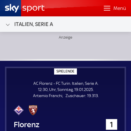
Menü
ITALIEN, SERIE A
AC Florenz - FC Turin; Italien, Serie A
S
SPIELENDE
P
I
AC Florenz - FC Turin. Italien, Serie A.
E
L
12:30, Uhr, Sonntag, 19.01.2025.
E
Z
Artemio Franchi
Zuschauer:
19.313.
N
D
u
E
s
c
h
AC Florenz
1
a