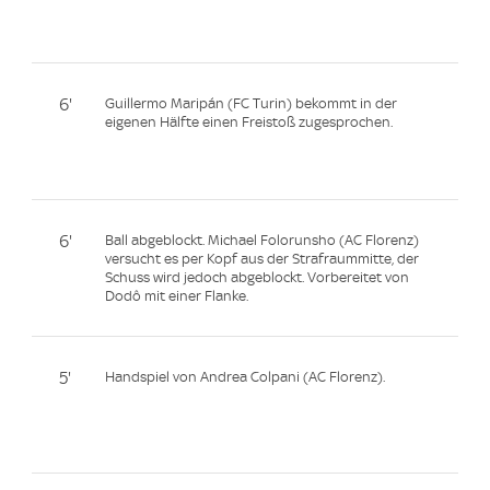
6'
Guillermo Maripán (FC Turin) bekommt in der
eigenen Hälfte einen Freistoß zugesprochen.
6'
Ball abgeblockt. Michael Folorunsho (AC Florenz)
versucht es per Kopf aus der Strafraummitte, der
Schuss wird jedoch abgeblockt. Vorbereitet von
Dodô mit einer Flanke.
5'
Handspiel von Andrea Colpani (AC Florenz).