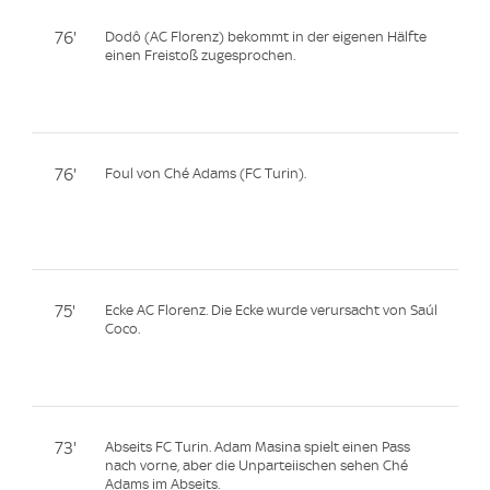
76'
Dodô (AC Florenz) bekommt in der eigenen Hälfte
einen Freistoß zugesprochen.
76'
Foul von Ché Adams (FC Turin).
75'
Ecke AC Florenz. Die Ecke wurde verursacht von Saúl
Coco.
73'
Abseits FC Turin. Adam Masina spielt einen Pass
nach vorne, aber die Unparteiischen sehen Ché
Adams im Abseits.