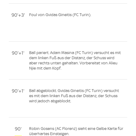
90'+3'
Foul von Gvidas Gineitis (FC Turin).
90'+1'
Ball pariert. Adam Masina (FC Turin) versucht es mit
dem linken Fuß aus der Distanz, der Schuss wird
aber rechts unten gehalten. Vorbereitet von Alieu
Njie mit dem Kopf.
90'+1'
Ball abgeblockt. Gvidas Gineitis (FC Turin) versucht
es mit dem linken Fuß aus der Distanz, der Schuss
wird jedoch abgeblockt.
90'
Robin Gosens (AC Florenz) sieht eine Gelbe Karte für
überhartes Einsteigen.