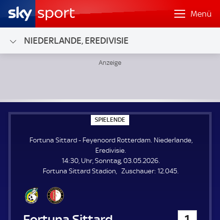
Menü
NIEDERLANDE, EREDIVISIE
Fortuna Sittard - Feyenoord Rotterdam; Niederlande, Eredi
S
SPIELENDE
P
I
Fortuna Sittard - Feyenoord Rotterdam. Niederlande,
E
L
Eredivisie.
E
14:30, Uhr, Sonntag, 03.05.2026.
N
D
Z
Fortuna Sittard Stadion
Zuschauer:
12.045.
E
u
s
c
h
Fortuna Sittard
1