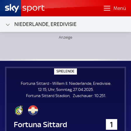
Menü
NIEDERLANDE, EREDIVISIE
Fortuna Sittard - Willem II; Niederlande, Eredivisie
S
SPIELENDE
P
I
Fortuna Sittard - Willem II. Niederlande, Eredivisie.
E
L
12:15, Uhr, Sonntag, 27.04.2025.
E
Z
Fortuna Sittard Stadion
Zuschauer:
10.251.
N
D
u
E
s
c
h
Fortuna Sittard
1
a