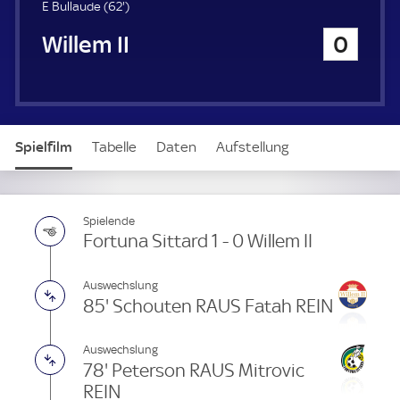
u
6
E Bullaude (
62'
)
e
2
Willem II
0
r
.
m
i
n
u
t
Spielfilm
Tabelle
Daten
Aufstellung
e
Spielende
Fortuna Sittard 1 - 0 Willem II
Auswechslung
85' Schouten RAUS Fatah REIN
Auswechslung
78' Peterson RAUS Mitrovic
REIN