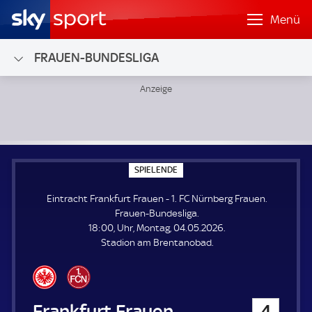
Menü
FRAUEN-BUNDESLIGA
Eintracht Frankfurt Frauen - 1. FC Nürnberg Frauen; Fraue
S
SPIELENDE
P
I
Eintracht Frankfurt Frauen - 1. FC Nürnberg Frauen.
E
L
Frauen-Bundesliga.
E
18:00, Uhr, Montag, 04.05.2026.
N
D
Stadion am Brentanobad.
E
Eintracht Frankfurt Frauen
4