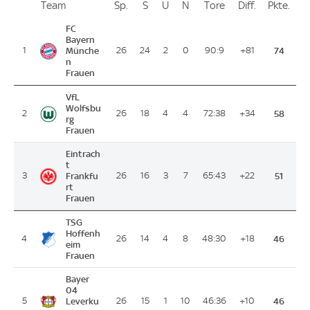
Team
Team
Sp.
Spiele
S
Siege
U
Unentschieden
N
Niederlagen
Tore
Tore
Diff.
Differenz
Pkte.
Pun
Platz
FC
Bayern
1
Münche
26
24
2
0
90:9
+81
74
n
Frauen
VfL
Wolfsbu
2
26
18
4
4
72:38
+34
58
rg
Frauen
Eintrach
t
3
Frankfu
26
16
3
7
65:43
+22
51
rt
Frauen
TSG
Hoffenh
4
26
14
4
8
48:30
+18
46
eim
Frauen
Bayer
04
5
Leverku
26
15
1
10
46:36
+10
46