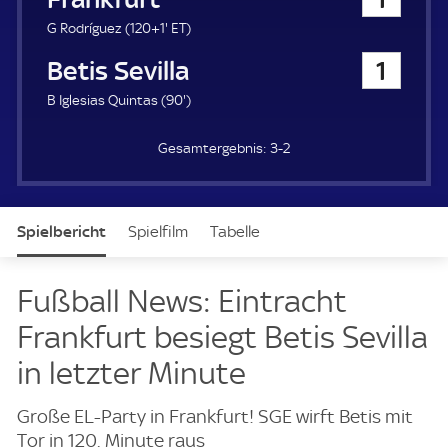
a
u
1
E
G Rodríguez (
120+1'
ET
)
e
2
T
Betis Sevilla
1
r
1
.
9
B Iglesias Quintas (
90'
)
m
0
i
.
n
3-2
m
u
i
t
n
e
u
Spielbericht
Spielfilm
Tabelle
t
e
News & Video
Daten
Aufstellung
Fußball News: Eintracht
Frankfurt besiegt Betis Sevilla
in letzter Minute
Große EL-Party in Frankfurt! SGE wirft Betis mit
Tor in 120. Minute raus