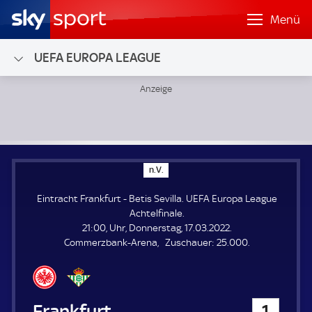
Menü
UEFA EUROPA LEAGUE
Eintracht Frankfurt - Betis Sevilla; UEFA Europa League Ach
n
n.V.
.
V
Eintracht Frankfurt - Betis Sevilla. UEFA Europa League
.
Achtelfinale.
21:00, Uhr, Donnerstag, 17.03.2022.
Z
Commerzbank-Arena
Zuschauer:
25.000.
u
s
c
h
Eintracht Frankfurt
1