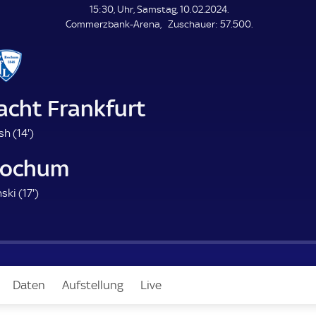
L
15:30, Uhr, Samstag, 10.02.2024.
E
Z
Commerzbank-Arena
Zuschauer:
57.500.
N
D
u
E
s
c
h
a
acht Frankfurt
u
e
1
h (
14'
)
r
4
Bochum
.
m
1
ski (
17'
)
i
7
n
.
u
m
t
i
e
n
Daten
Aufstellung
Live
u
t