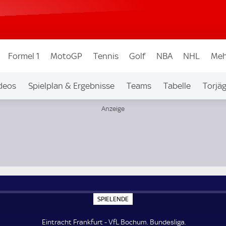
Formel 1
MotoGP
Tennis
Golf
NBA
NHL
Meh
deos
Spielplan & Ergebnisse
Teams
Tabelle
Torjä
S
SPIELENDE
P
I
E
Eintracht Frankfurt - VfL Bochum. Bundesliga.