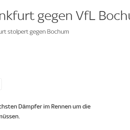
e
ankfurt gegen VfL Boc
rt stolpert gegen Bochum
ächsten Dämpfer im Rennen um die
müssen.