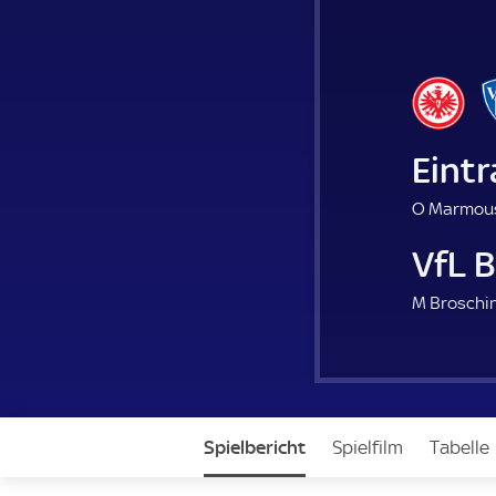
Eintr
O Marmous
VfL 
M Broschin
Spielbericht
Spielfilm
Tabelle