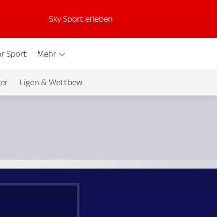
Sky Sport erleben
r Sport
Mehr
ger
Ligen & Wettbew.