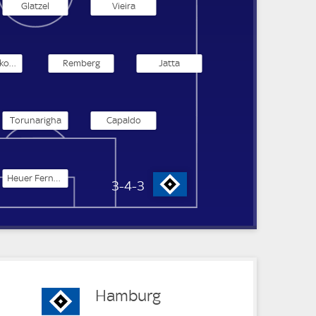
Glatzel
Vieira
Sambi Lokonga
Remberg
Jatta
Torunarigha
Capaldo
Heuer Fernandes
Hamburger SV
3-4-3
Hamburg