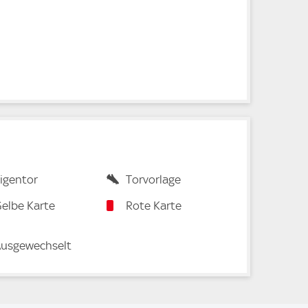
igentor
Torvorlage
elbe Karte
Rote Karte
usgewechselt