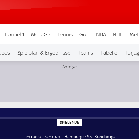
Formel 1
MotoGP
Tennis
Golf
NBA
NHL
Meh
deos
Spielplan & Ergebnisse
Teams
Tabelle
Torjä
S
SPIELENDE
P
I
E
Eintracht Frankfurt - Hamburger SV. Bundesliga.