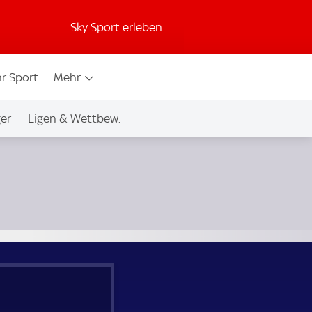
Sky Sport erleben
r Sport
Mehr
ger
Ligen & Wettbew.