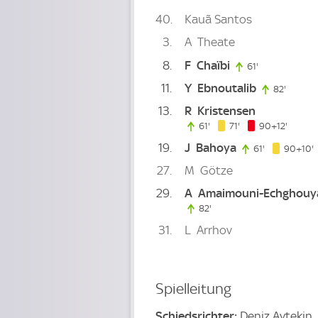
40
Kauã Santos
3
A
Theate
8
F
Chaïbi
61'
61. minute
11
Y
Ebnoutalib
82'
82. min
13
R
Kristensen
71. minute
102. m
61'
61. minute
71'
90+12'
19
J
Bahoya
61'
61. minute
90+10'
27
M
Götze
29
A
Amaimouni-Echghouy
82'
82. minute
31
L
Arrhov
Spielleitung
Schiedsrichter:
Deniz Aytekin