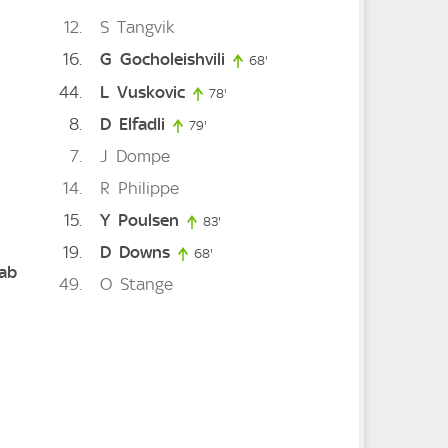
12
S
Tangvik
16
G
Gocholeishvili
68'
68. minute
44
L
Vuskovic
78'
78. minute
8
D
Elfadli
ute
79'
79. minute
7
J
Dompe
inute
14
R
Philippe
100. minute
15
Y
Poulsen
83'
83. minute
19
D
Downs
68'
68. minute
ab
49
O
Stange