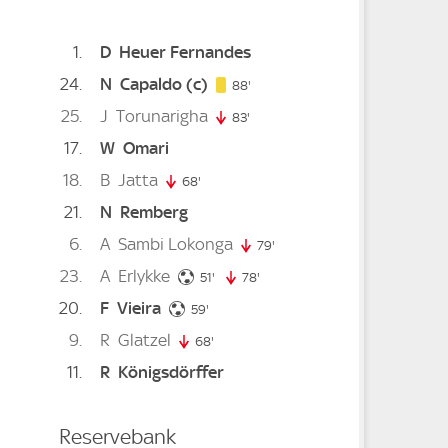
1
D
Heuer Fernandes
24
N
Capaldo
(c)
88. minute
88'
25
J
Torunarigha
83'
83. minute
17
W
Omari
18
B
Jatta
68'
68. minute
21
N
Remberg
6
A
Sambi Lokonga
inute
79'
79. minute
23
A
Erlykke
51. minute
51'
78'
78. minute
20
F
Vieira
59. minute
minute
59'
9
R
Glatzel
68'
68. minute
11
R
Königsdörffer
Reservebank