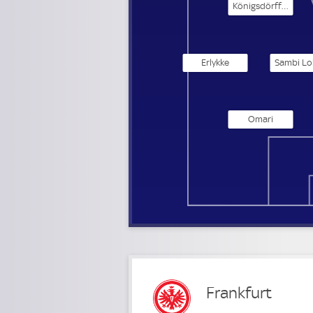
Königsdörffer
Erlykke
Omari
Frankfurt