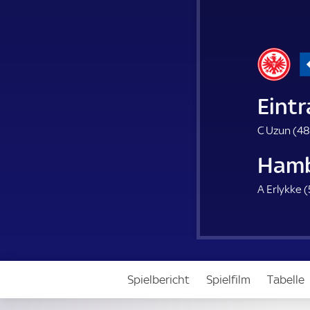
Eintr
C Uzun (
48
Hamb
A Erlykke (
Spielbericht
Spielfilm
Tabelle