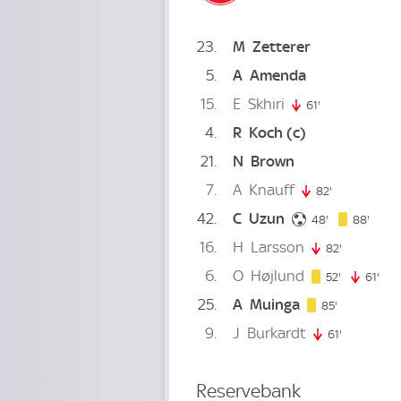
23
M
Zetterer
5
A
Amenda
15
E
Skhiri
61'
61. minute
4
R
Koch
(c)
21
N
Brown
7
A
Knauff
82'
82. minute
42
C
Uzun
48. minute
88. m
48'
88'
16
H
Larsson
82'
82. minute
6
O
Højlund
52. minute
52'
61'
61. 
25
A
Muinga
85. minute
85'
9
J
Burkardt
61'
61. minute
Reservebank