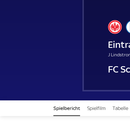
Eintr
J Lindstro
FC S
Spielbericht
Spielfilm
Tabelle