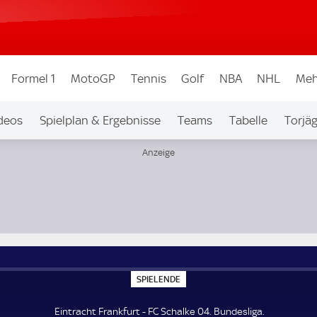
Formel 1
MotoGP
Tennis
Golf
NBA
NHL
Meh
deos
Spielplan & Ergebnisse
Teams
Tabelle
Torjä
S
SPIELENDE
P
I
E
Eintracht Frankfurt - FC Schalke 04. Bundesliga.