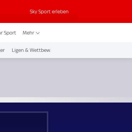
Sky Sport erleben
r Sport
Mehr
ger
Ligen & Wettbew.