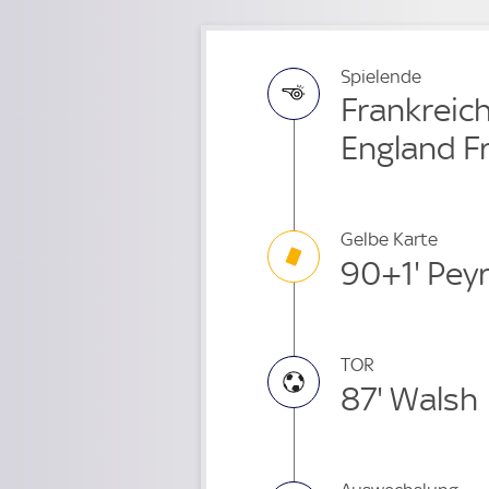
Spielende
Frankreich
England F
Gelbe Karte
90+1' Pey
TOR
87' Walsh