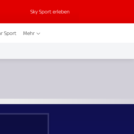
Sky Sport erleben
r Sport
Mehr