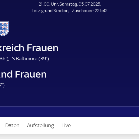
L
21:00, Uhr, Samstag, 05.07.2025.
E
Z
Letzigrund Stadion
Zuschauer:
22.542.
N
D
u
E
s
c
h
a
kreich Frauen
u
e
3
3
36'
)
S Baltimore (
39'
)
r
6
9
and Frauen
.
.
m
m
8
7'
)
i
i
7
n
n
.
u
u
m
t
t
i
e
e
n
Daten
Aufstellung
Live
u
t