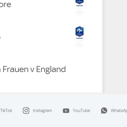
ore
o
h Frauen v England
TikTok
Instagram
YouTube
WhatsA