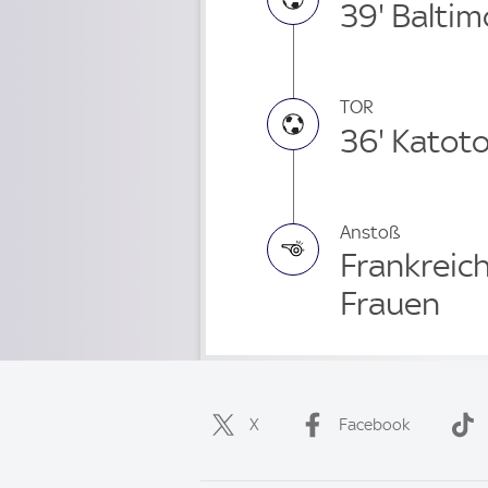
39' Baltim
TOR
36' Katot
Anstoß
Frankreic
Frauen
X
Facebook