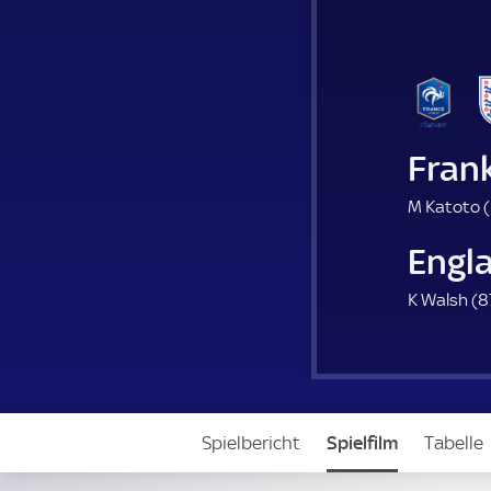
Fran
M Katoto (
Engl
K Walsh (
8
Spielbericht
Spielfilm
Tabelle