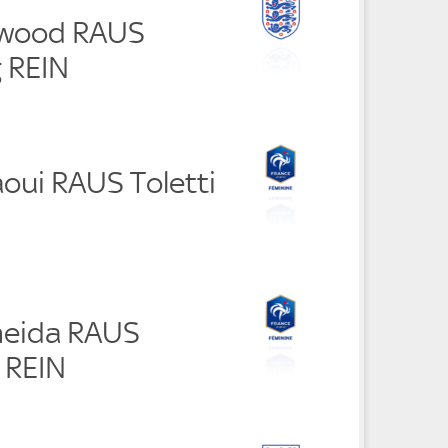
nwood RAUS
 REIN
oui RAUS Toletti
meida RAUS
 REIN