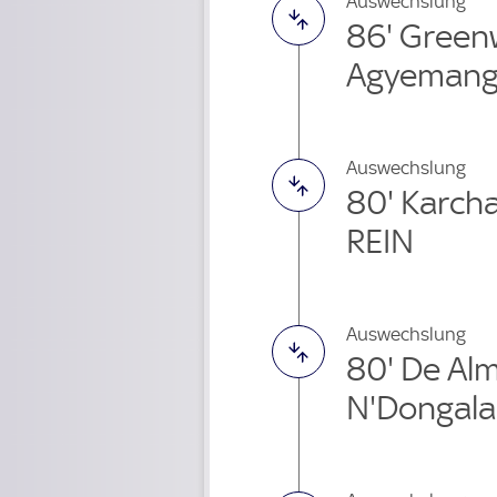
Auswechslung
86' Gree
Agyemang
Auswechslung
80' Karcha
REIN
Auswechslung
80' De Al
N'Dongala