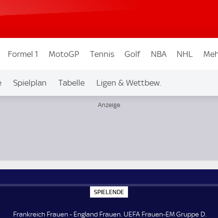
Formel 1
MotoGP
Tennis
Golf
NBA
NHL
Meh
e
Spielplan
Tabelle
Ligen & Wettbew.
ppe D
S
SPIELENDE
P
I
E
Frankreich Frauen - England Frauen. UEFA Frauen-EM Gruppe D.