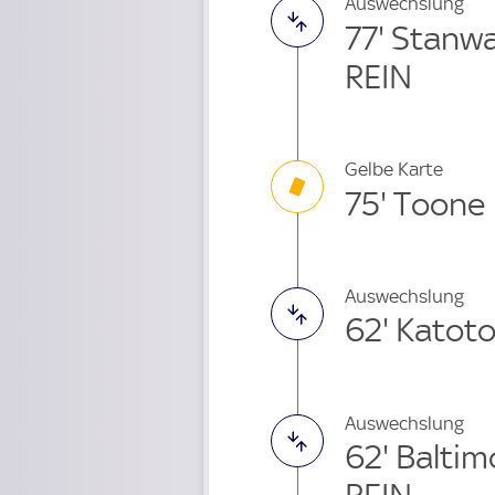
Auswechslung
77' Stanw
REIN
Gelbe Karte
75' Toone
Auswechslung
62' Katot
Auswechslung
62' Balti