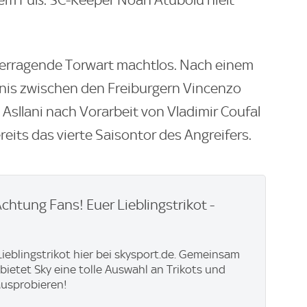
dem Fuß. SC-Keeper Noah Atubolu hielt
berragende Torwart machtlos. Nach einem
is zwischen den Freiburgern Vincenzo
sllani nach Vorarbeit von Vladimir Coufal
eits das vierte Saisontor des Angreifers.
Achtung Fans! Euer Lieblingstrikot -
 Lieblingstrikot hier bei skysport.de. Gemeinsam
 bietet Sky eine tolle Auswahl an Trikots und
ausprobieren!