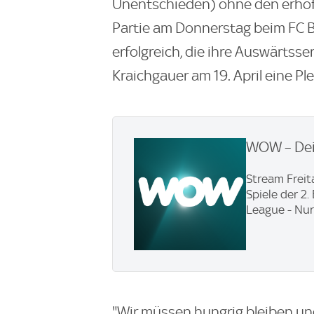
Unentschieden) ohne den erhof
Partie am Donnerstag beim FC Bol
erfolgreich, die ihre Auswärtsser
Kraichgauer am 19. April eine Ple
WOW – Dei
Stream Freit
Spiele der 2
League - Nur
"Wir müssen hungrig bleiben un