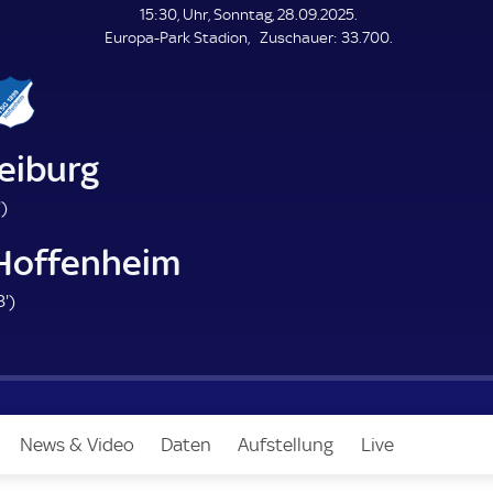
L
15:30, Uhr, Sonntag, 28.09.2025.
E
Z
Europa-Park Stadion
Zuschauer:
33.700.
N
D
u
E
s
c
h
a
eiburg
u
e
3
'
)
r
.
Hoffenheim
m
i
1
3'
)
n
3
u
.
t
m
e
i
n
News & Video
Daten
Aufstellung
Live
u
t