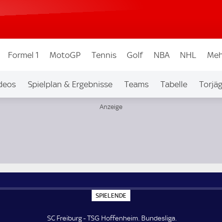
Formel 1
MotoGP
Tennis
Golf
NBA
NHL
Meh
deos
Spielplan & Ergebnisse
Teams
Tabelle
Torjä
S
SPIELENDE
P
I
E
SC Freiburg - TSG Hoffenheim. Bundesliga.