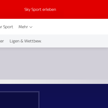
Sky Sport erleben
r Sport
Mehr
ger
Ligen & Wettbew.