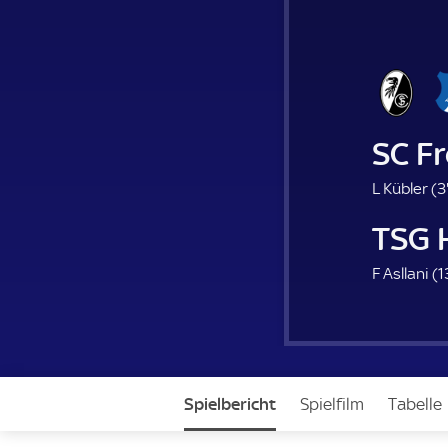
SC Fr
L Kübler (
3
TSG 
F Asllani (
1
Spielbericht
Spielfilm
Tabelle