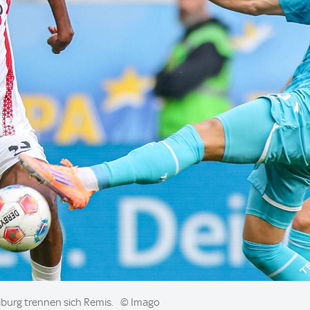
iburg trennen sich Remis.
© Imago