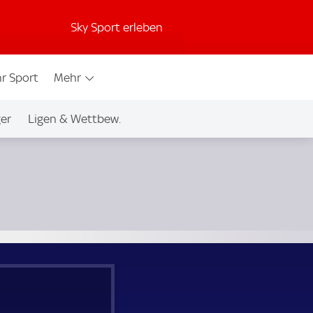
Sky Sport erleben
r Sport
Mehr
ger
Ligen & Wettbew.