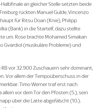
Halbfinale an gleicher Stelle setzten beide
i Freiburg rückten Manuel Gulde, Vincenzo
aupt für Ritsu Doan (Knie), Philipp
llia (Bank) in die Startelf, dazu stellte
kette um. Rose brachte Mohamed Simakan
o Gvardiol (muskuläre Probleme) und
e RB vor 32.900 Zuschauern sehr dominant,
en. Vor allem der Tempoüberschuss in der
merkbar. Timo Werner traf erst nach
llein vor dem Tor den Pfosten (5.), sein
app über die Latte abgefälscht (10.).