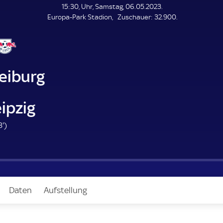
L
15:30, Uhr, Samstag, 06.05.2023.
E
Z
Europa-Park Stadion
Zuschauer:
32.900.
N
D
u
E
s
c
h
a
eiburg
u
e
r
ipzig
7
3'
)
3
.
m
i
n
Daten
Aufstellung
u
t
e