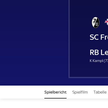
SC Fr
RB Le
K Kampl (
7
Spielbericht
Spielfilm
Tabelle