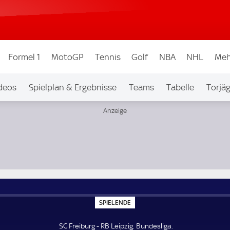
Formel 1
MotoGP
Tennis
Golf
NBA
NHL
Meh
deos
Spielplan & Ergebnisse
Teams
Tabelle
Torjä
S
SPIELENDE
P
I
E
SC Freiburg - RB Leipzig. Bundesliga.