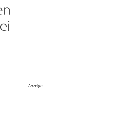
en
ei