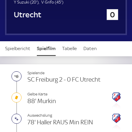
u
2
4
Y Suzuki (
20'
)
V Grifo (
45'
)
e
0
5
FC Utrecht
0
r
.
.
m
m
i
i
n
n
u
u
t
t
Spielbericht
Spielfilm
Tabelle
Daten
e
e
Aufstellung
Live
Spielende
SC Freiburg 2 - 0 FC Utrecht
Gelbe Karte
88' Murkin
Auswechslung
78' Haller RAUS Min REIN