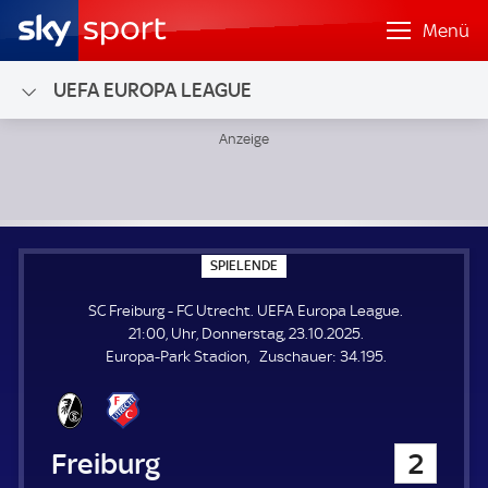
Menü
UEFA EUROPA LEAGUE
SC Freiburg - FC Utrecht; UEFA Europa League
S
SPIELENDE
P
I
SC Freiburg - FC Utrecht. UEFA Europa League.
E
L
21:00, Uhr, Donnerstag, 23.10.2025.
E
Z
Europa-Park Stadion
Zuschauer:
34.195.
N
D
u
E
s
c
h
SC Freiburg
2
a