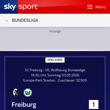
Menü
BUNDESLIGA
SC Freiburg - VfL Wolfsburg; Bundesliga
S
SPIELENDE
P
I
SC Freiburg - VfL Wolfsburg. Bundesliga.
E
L
19:30, Uhr, Sonntag, 03.05.2026.
E
Z
Europa-Park Stadion
Zuschauer:
32.500.
N
D
u
E
s
c
h
SC Freiburg
1
a