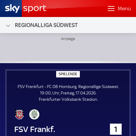
Menü
REGIONALLIGA SÜDWEST
FSV Frankfurt - FC 08 Homburg; Regionalliga Südwest
S
SPIELENDE
P
I
FSV Frankfurt - FC 08 Homburg. Regionalliga Südwest.
E
L
19:00, Uhr, Freitag, 17.04.2026.
E
Frankfurter Volksbank Stadion.
N
D
E
FSV Frankfurt
1