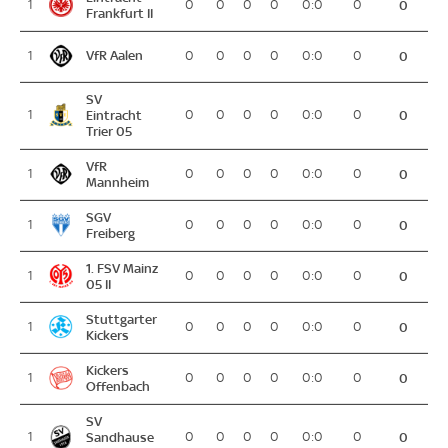
1
0
0
0
0
0:0
0
0
Frankfurt II
VfR Aalen
1
0
0
0
0
0:0
0
0
SV
1
Eintracht
0
0
0
0
0:0
0
0
Trier 05
VfR
1
0
0
0
0
0:0
0
0
Mannheim
SGV
1
0
0
0
0
0:0
0
0
Freiberg
1. FSV Mainz
1
0
0
0
0
0:0
0
0
05 II
Stuttgarter
1
0
0
0
0
0:0
0
0
Kickers
Kickers
1
0
0
0
0
0:0
0
0
Offenbach
SV
1
Sandhause
0
0
0
0
0:0
0
0