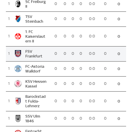
SC Freiburg
1
0
0
0
0
0:0
0
0
II
TSV
1
0
0
0
0
0:0
0
0
Steinbach
1. FC
1
Kaiserslaut
0
0
0
0
0:0
0
0
ern II
FSV
1
0
0
0
0
0:0
0
0
Frankfurt
FC-Astoria
1
0
0
0
0
0:0
0
0
Walldorf
KSV Hessen
1
0
0
0
0
0:0
0
0
Kassel
Barockstad
1
t Fulda-
0
0
0
0
0:0
0
0
Lehnerz
SSV Ulm
1
0
0
0
0
0:0
0
0
1846
Eintracht