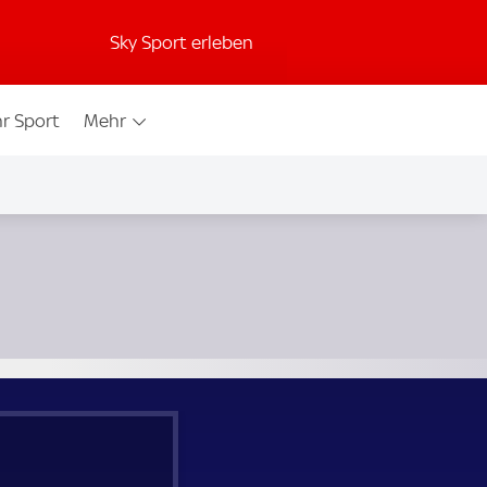
Sky Sport erleben
r Sport
Mehr