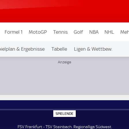
Formel 1
MotoGP
Tennis
Golf
NBA
NHL
Meh
ielplan & Ergebnisse
Tabelle
Ligen & Wettbew.
S
SPIELENDE
P
I
E
FSV Frankfurt - TSV Steinbach. Regionalliga Südwest.