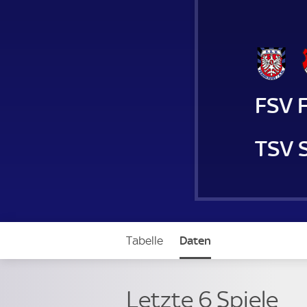
FSV 
TSV 
Tabelle
Daten
Letzte 6 Spiele