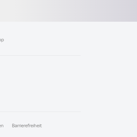
pp
en
Barrierefreiheit