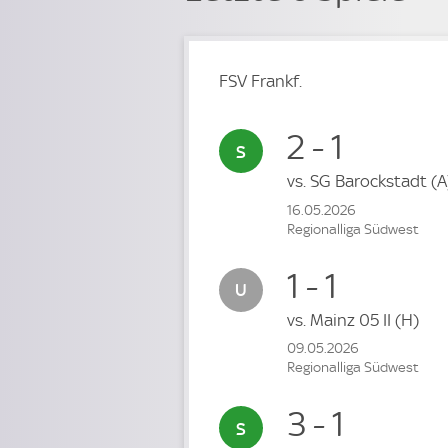
FSV Frankf.
2 - 1
vs.
SG Barockstadt
(A
16.05.2026
Regionalliga Südwest
1 - 1
vs.
Mainz 05 II
(H)
09.05.2026
Regionalliga Südwest
3 - 1