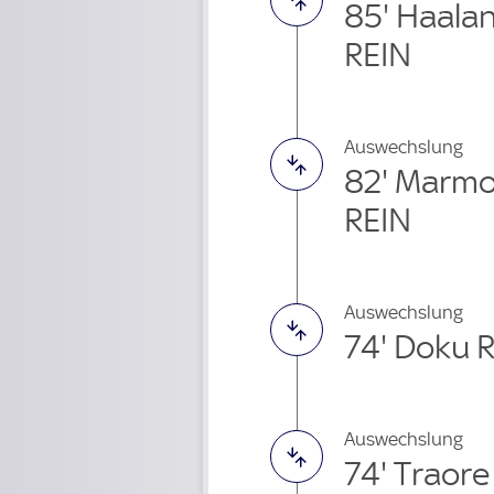
85' Haala
REIN
Auswechslung
82' Marm
REIN
Auswechslung
74' Doku 
Auswechslung
74' Traor