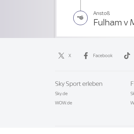
Anstoß
Fulham v 
X
Facebook
Sky Sport erleben
F
Sky.de
S
WOW.de
W