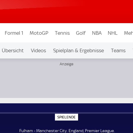
Formel 1
MotoGP
Tennis
Golf
NBA
NHL
Meh
Übersicht
Videos
Spielplan & Ergebnisse
Teams
Ligen & Wettbew.
Auf Sky
S
SPIELENDE
P
I
E
Fulham - Manchester City. England, Premier League.