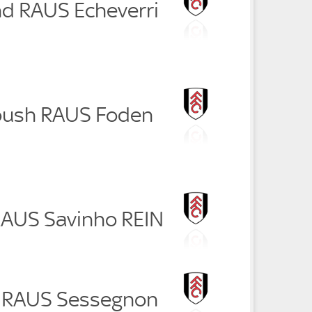
nd RAUS Echeverri
oush RAUS Foden
RAUS Savinho REIN
e RAUS Sessegnon