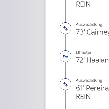
REIN
Auswechslung
73' Cairne
Elfmeter
72' Haala
Auswechslung
61' Perei
REIN