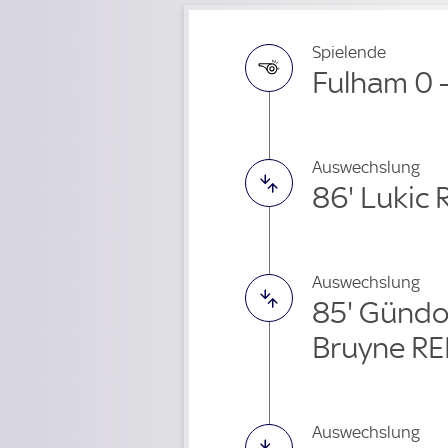
Spielende
Fulham 0 
Auswechslung
86' Lukic
Auswechslung
85' Günd
Bruyne RE
Auswechslung