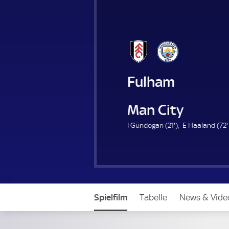
Fulham
Manchester Cit
2
I Gündogan (
21'
)
E Haaland (
72'
1
.
m
i
n
u
t
Spielfilm
Tabelle
News & Vide
e