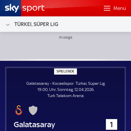
Menü
TÜRKEI, SÜPER LIG
Galatasaray - Kocaelispor; Türkei, Süper Lig
S
SPIELENDE
P
I
Galatasaray - Kocaelispor. Türkei, Süper Lig.
E
L
19:00, Uhr, Sonntag, 12.04.2026.
E
Turk Telekom Arena.
N
D
E
Galatasaray
1