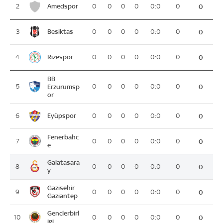
Amedspor
2
0
0
0
0
0:0
0
0
Besiktas
3
0
0
0
0
0:0
0
0
Rizespor
4
0
0
0
0
0:0
0
0
BB
5
Erzurumsp
0
0
0
0
0:0
0
0
or
Eyüpspor
6
0
0
0
0
0:0
0
0
Fenerbahc
7
0
0
0
0
0:0
0
0
e
Galatasara
8
0
0
0
0
0:0
0
0
y
Gazisehir
9
0
0
0
0
0:0
0
0
Gaziantep
Genclerbirl
10
0
0
0
0
0:0
0
0
igi