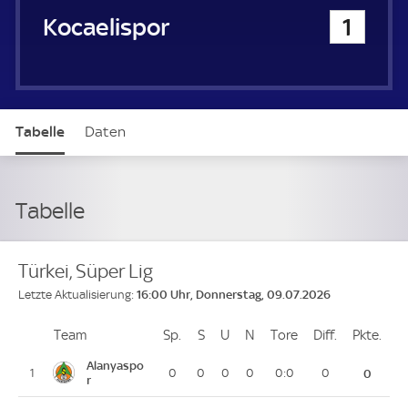
Kocaelispor
1
Tabelle
Daten
Tabelle
Türkei, Süper Lig
16:00 Uhr, Donnerstag, 09.07.2026
Letzte Aktualisierung:
Team
Team
Sp.
Spiele
S
Siege
U
Unentschieden
N
Niederlagen
Tore
Tore
Diff.
Differenz
Pkte.
Pun
Platz
Alanyaspo
1
0
0
0
0
0:0
0
0
r