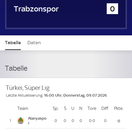
Trabzonspor
0
Tabelle
Daten
Tabelle
Türkei, Süper Lig
16:00 Uhr, Donnerstag, 09.07.2026
Letzte Aktualisierung:
Team
Team
Sp.
Spiele
S
Siege
U
Unentschieden
N
Niederlagen
Tore
Tore
Diff.
Differenz
Pkte.
Pun
Platz
Alanyaspo
1
0
0
0
0
0:0
0
0
r