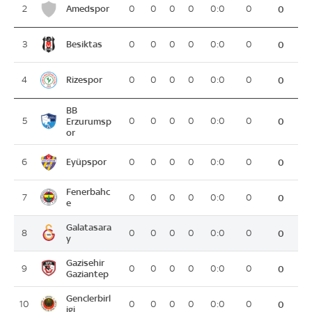
Amedspor
2
0
0
0
0
0:0
0
0
Besiktas
3
0
0
0
0
0:0
0
0
Rizespor
4
0
0
0
0
0:0
0
0
BB
5
Erzurumsp
0
0
0
0
0:0
0
0
or
Eyüpspor
6
0
0
0
0
0:0
0
0
Fenerbahc
7
0
0
0
0
0:0
0
0
e
Galatasara
8
0
0
0
0
0:0
0
0
y
Gazisehir
9
0
0
0
0
0:0
0
0
Gaziantep
Genclerbirl
10
0
0
0
0
0:0
0
0
igi