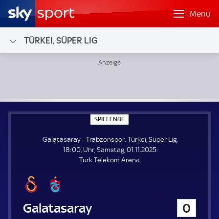
Menü
TÜRKEI, SÜPER LIG
Galatasaray - Trabzonspor; Türkei, Süper Lig
S
SPIELENDE
P
I
Galatasaray - Trabzonspor. Türkei, Süper Lig.
E
L
18:00, Uhr, Samstag, 01.11.2025.
E
Turk Telekom Arena.
N
D
E
Galatasaray
0