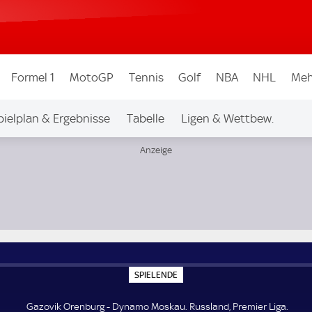
Formel 1
MotoGP
Tennis
Golf
NBA
NHL
Meh
pielplan & Ergebnisse
Tabelle
Ligen & Wettbew.
ga
S
SPIELENDE
P
I
E
Gazovik Orenburg - Dynamo Moskau. Russland, Premier Liga.