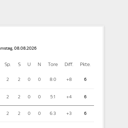
e
e
Samstag, 08.08.2026
Sp.
Spiele
S
Siege
U
Unentschieden
N
Niederlagen
Tore
Tore
Diff.
Differenz
Pkte.
Punkte
2
2
0
0
8:0
+8
6
2
2
0
0
5:1
+4
6
2
2
0
0
6:3
+3
6