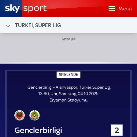
Menü
TÜRKEI, SÜPER LIG
Genclerbirligi - Alanyaspor; Türkei, Süper Lig
S
SPIELENDE
P
I
Genclerbirligi - Alanyaspor. Türkei, Süper Lig.
E
L
13:30, Uhr, Samstag, 04.10.2025.
E
Eryaman Stadyumu.
N
D
E
Genclerbirligi
2