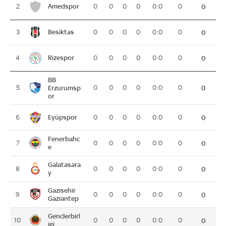
Amedspor
2
0
0
0
0
0:0
0
0
Besiktas
3
0
0
0
0
0:0
0
0
Rizespor
4
0
0
0
0
0:0
0
0
BB
5
Erzurumsp
0
0
0
0
0:0
0
0
or
Eyüpspor
6
0
0
0
0
0:0
0
0
Fenerbahc
7
0
0
0
0
0:0
0
0
e
Galatasara
8
0
0
0
0
0:0
0
0
y
Gazisehir
9
0
0
0
0
0:0
0
0
Gaziantep
Genclerbirl
10
0
0
0
0
0:0
0
0
igi