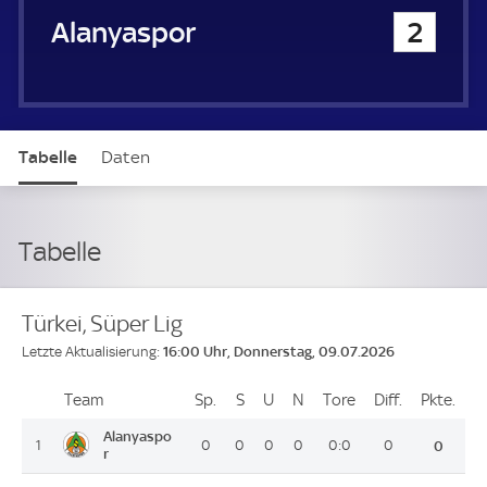
Alanyaspor
2
Tabelle
Daten
Tabelle
Türkei, Süper Lig
16:00 Uhr, Donnerstag, 09.07.2026
Letzte Aktualisierung:
Team
Team
Sp.
Spiele
S
Siege
U
Unentschieden
N
Niederlagen
Tore
Tore
Diff.
Differenz
Pkte.
Pun
Platz
Alanyaspo
1
0
0
0
0
0:0
0
0
r