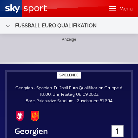
Menü
FUSSBALL EURO QUALIFIKATION
Georgien - Spanien; Fußball Euro Qualifikation Gruppe A
S
SPIELENDE
P
I
Georgien - Spanien. Fußball Euro Qualifikation Gruppe A.
E
L
18:00, Uhr, Freitag, 08.09.2023.
E
Z
Boris Paichadze Stadium
Zuschauer:
51.694.
N
D
u
E
s
c
h
Georgien
1
a