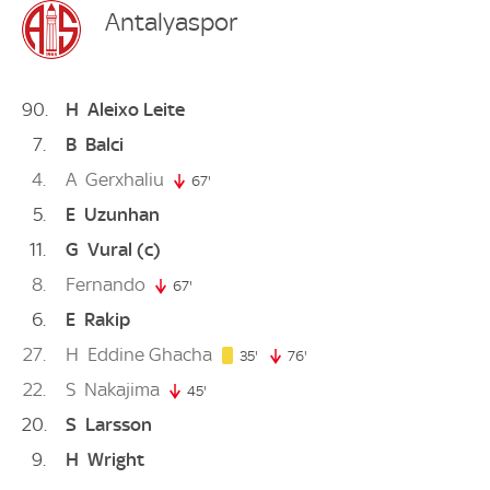
Antalyaspor
90
H
Aleixo Leite
7
B
Balci
4
A
Gerxhaliu
67'
67. minute
5
E
Uzunhan
11
G
Vural
(c)
8
Fernando
67'
67. minute
6
E
Rakip
27
H
Eddine Ghacha
35. minute
35'
76'
76. minute
22
S
Nakajima
45'
45. minute
20
S
Larsson
9
H
Wright