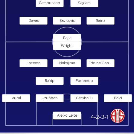
Campuzano
Saglam
Davas
Savicevic
Sainz
Bajic
Wright
Larsson
Nakajima
Eddine Ghacha
Rakip
Fernando
Vural
Uzunhan
Gerxhaliu
Balci
Aleixo Leite
Antalyaspor
4-2-3-1