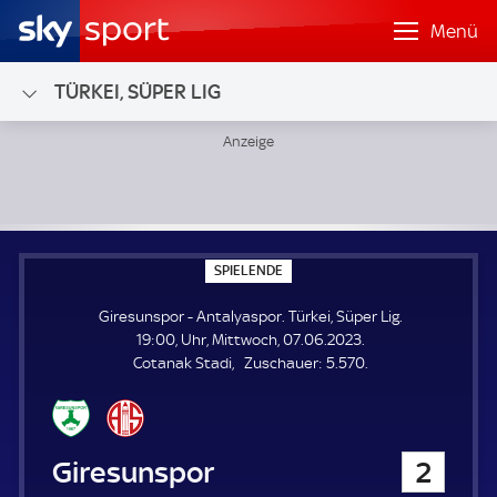
Menü
TÜRKEI, SÜPER LIG
Giresunspor - Antalyaspor; Türkei, Süper Lig
S
SPIELENDE
P
I
Giresunspor - Antalyaspor. Türkei, Süper Lig.
E
L
19:00, Uhr, Mittwoch, 07.06.2023.
E
Z
Cotanak Stadi
Zuschauer:
5.570.
N
D
u
E
s
c
h
Giresunspor
2
a