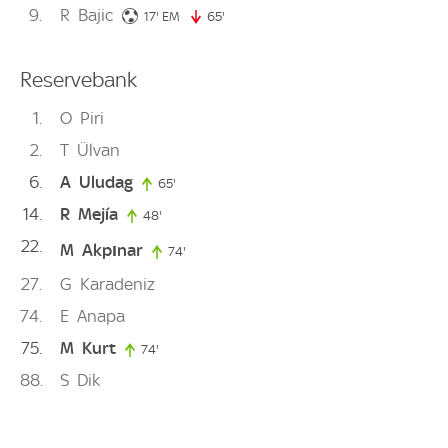
9
R
Bajic
17. minute
17'
EM
65'
65. minute
Reservebank
1
O
Piri
2
T
Ülvan
6
A
Uludag
65'
65. minute
14
R
Mejía
48'
48. minute
22
M
Akpınar
74'
74. minute
27
G
Karadeniz
74
E
Anapa
75
M
Kurt
74'
74. minute
88
S
Dik