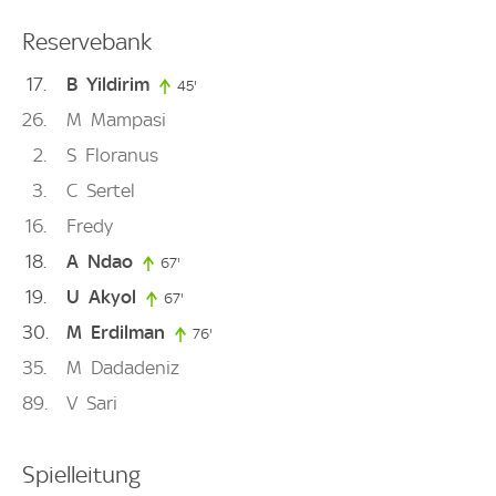
Reservebank
17
B
Yildirim
45'
45. minute
26
M
Mampasi
2
S
Floranus
3
C
Sertel
16
Fredy
18
A
Ndao
67'
67. minute
19
U
Akyol
67'
67. minute
30
M
Erdilman
76'
76. minute
35
M
Dadadeniz
89
V
Sari
Spielleitung