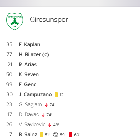
Giresunspor
35
F
Kaplan
77
H
Bilazer
(c)
21
R
Arias
50
K
Seven
99
F
Genc
30
J
Campuzano
12. minute
12'
23
G
Saglam
74'
74. minute
17
D
Davas
74'
74. minute
26
V
Savicevic
48'
48. minute
7
B
Sainz
51. minute
59. minute
60. minute
51'
59'
60'