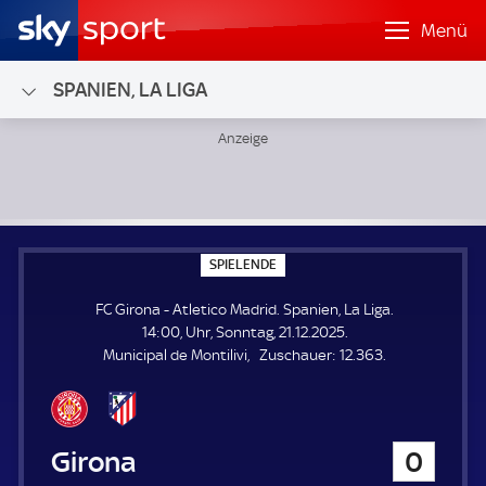
Menü
SPANIEN, LA LIGA
FC Girona - Atletico Madrid; Spanien, La Liga
S
SPIELENDE
P
I
FC Girona - Atletico Madrid. Spanien, La Liga.
E
L
14:00, Uhr, Sonntag, 21.12.2025.
E
Z
Municipal de Montilivi
Zuschauer:
12.363.
N
D
u
E
s
c
h
FC Girona
0
a