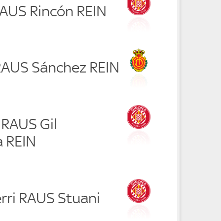
RAUS Rincón REIN
i RAUS Sánchez REIN
 RAUS Gil
a REIN
rri RAUS Stuani