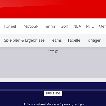
Formel 1
MotoGP
Tennis
Golf
NBA
NHL
Meh
Spielplan & Ergebnisse
Teams
Tabelle
Torjäger
S
SPIELENDE
P
I
E
FC Girona - Real Mallorca. Spanien, La Liga.