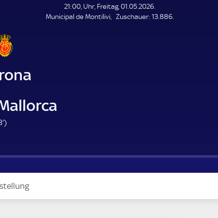
L
21:00, Uhr, Freitag, 01.05.2026.
E
Z
Municipal de Montilivi
Zuschauer:
13.886.
N
D
u
E
s
c
h
a
irona
u
e
r
Mallorca
4
3'
)
3
.
m
i
n
stellung
u
t
e