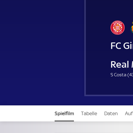
FC G
Real 
S Costa (
4
Spielfilm
Tabelle
Daten
Auf