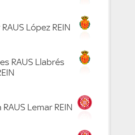
r RAUS López REIN
nes RAUS Llabrés
REIN
an RAUS Lemar REIN