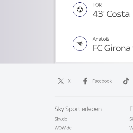
TOR
43' Costa
Anstoß
FC Girona 
X
Facebook
Sky Sport erleben
F
Sky.de
S
WOW.de
W