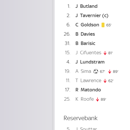
1
J
Butland
2
J
Tavernier
(c)
6
C
Goldson
65. minute
65'
26
B
Davies
31
B
Barisic
15
J
Cifuentes
81'
81. minut
4
J
Lundstram
19
A
Sima
67. minute
67'
89'
89. mi
11
T
Lawrence
62'
62. minut
17
R
Matondo
25
K
Roofe
89'
89. minute
Reservebank
5
J
Souttar