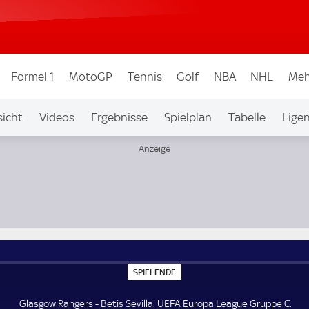
Formel 1
MotoGP
Tennis
Golf
NBA
NHL
Meh
icht
Videos
Ergebnisse
Spielplan
Tabelle
Lige
pe C
S
SPIELENDE
P
I
E
Glasgow Rangers - Betis Sevilla. UEFA Europa League Gruppe C.