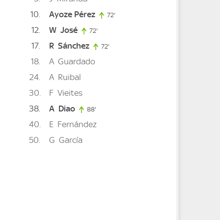
10
Ayoze Pérez
72'
72. minute
12
W
José
72'
72. minute
17
R
Sánchez
e
72'
72. minute
18
A
Guardado
24
A
Ruibal
30
F
Vieites
38
A
Diao
88'
88. minute
40
E
Fernández
50
G
García