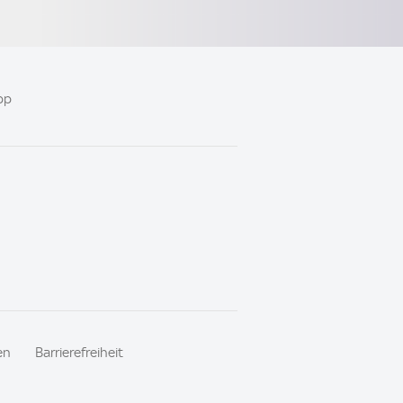
pp
en
Barrierefreiheit