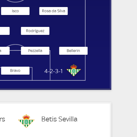
Isco
Rosa da Silva
Rodríguez
a
Pezzella
Bellerin
Betis Sevilla
4-2-3-1
Bravo
rs
Betis Sevilla