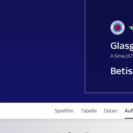
Glas
A Sima (
67
Betis
Spielfilm
Tabelle
Daten
Auf