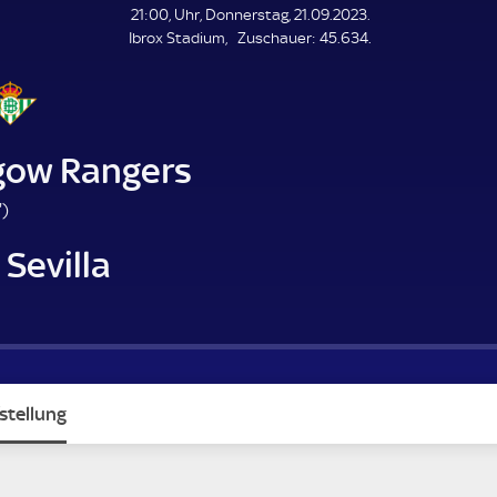
L
21:00, Uhr, Donnerstag, 21.09.2023.
E
Z
Ibrox Stadium
Zuschauer:
45.634.
N
D
u
E
s
c
h
a
gow Rangers
u
e
6
'
)
r
7
 Sevilla
.
m
i
n
u
t
e
stellung