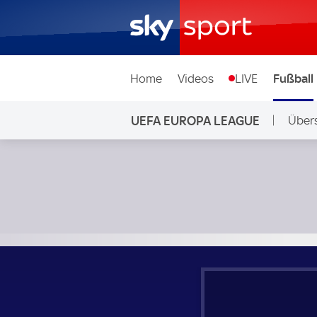
Home
Videos
LIVE
Fußball
UEFA EUROPA LEAGUE
Übers
Glasgow Rangers - Betis Sevilla; UEFA Europa League Grup