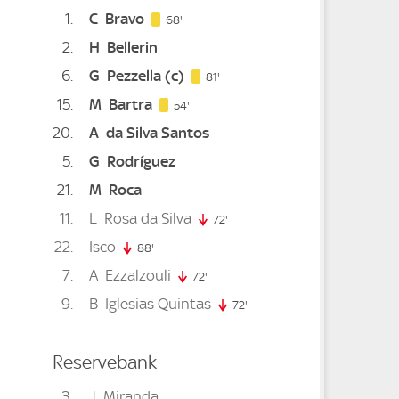
1
C
Bravo
68. minute
68'
2
H
Bellerin
6
G
Pezzella
(c)
81. minute
81'
15
M
Bartra
54. minute
54'
20
A
da Silva Santos
5
G
Rodríguez
e
21
M
Roca
11
L
Rosa da Silva
nute
72'
72. minute
22
Isco
e
88'
88. minute
7
A
Ezzalzouli
72'
72. minute
9
B
Iglesias Quintas
72'
72. minute
Reservebank
3
J
Miranda