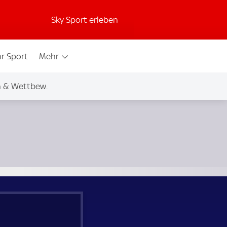
Sky Sport erleben
r Sport
Mehr
n & Wettbew.