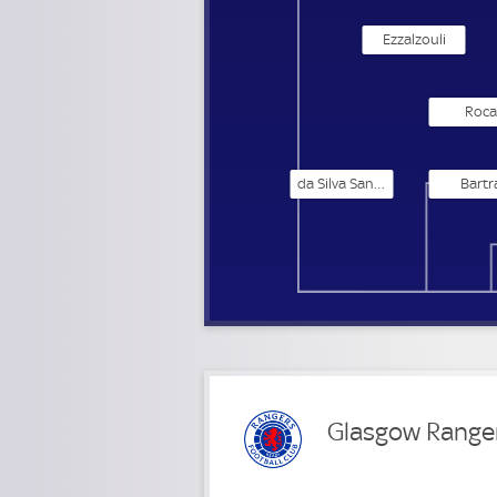
Ezzalzouli
Roca
da Silva Santos
Bartr
Glasgow Range