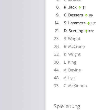
8
R
Jack
81'
81. minute
9
C
Dessers
89'
89. minute
14
S
Lammers
62'
62. minut
21
D
Sterling
89'
89. minute
23
S
Wright
28
R
McCrorie
32
K
Wright
38
L
King
44
A
Devine
48
A
Lyall
93
C
McKinnon
Spielleitung