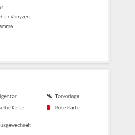
er
 Rien Vanyzere
Damme
igentor
Torvorlage
elbe Karte
Rote Karte
usgewechselt