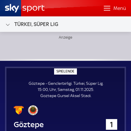
Menü
TÜRKEI, SÜPER LIG
Göztepe - Genclerbirligi; Türkei, Süper Lig
S
SPIELENDE
P
I
Göztepe - Genclerbirligi. Türkei, Süper Lig.
E
L
15:00, Uhr, Samstag, 01.11.2025.
E
Goztepe Gursel Aksel Stadi.
N
D
E
Göztepe
1