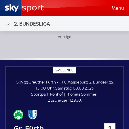
Menü
2. BUNDESLIGA
SpVgg Greuther Fürth - 1. FC Magdeburg; 2. Bundesliga
S
SPIELENDE
P
I
SpVgg Greuther Fürth - 1. FC Magdeburg. 2. Bundesliga.
E
L
13:00, Uhr, Samstag, 08.03.2025.
E
Sportpark Ronhof | Thomas Sommer
N
D
Z
Zuschauer:
12.930.
E
u
s
c
h
SpVgg Greuther Fürth
1