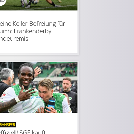
eine Keller-Befreiung für
ürth: Frankenderby
ndet remis
RANSFER
ffiziell! SGE kauft