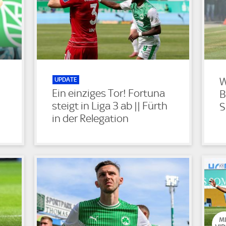
UPDATE
W
Ein einziges Tor! Fortuna
B
steigt in Liga 3 ab || Fürth
S
in der Relegation