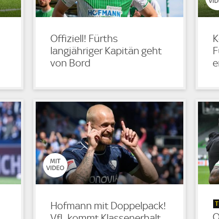
Offiziell! Fürths
K
langjähriger Kapitän geht
F
von Bord
e
T
Hofmann mit Doppelpack!
O
VfL kommt Klassenerhalt