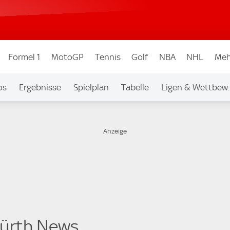
Formel 1
MotoGP
Tennis
Golf
NBA
NHL
Meh
os
Ergebnisse
Spielplan
Tabelle
Ligen & Wettbew.
Fürth News