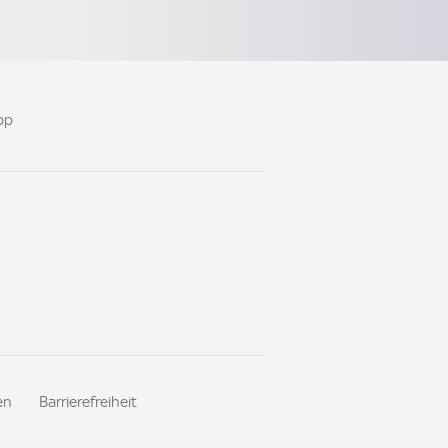
pp
en
Barrierefreiheit