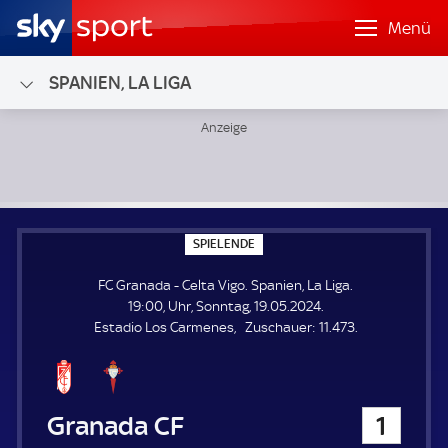
Menü
SPANIEN, LA LIGA
FC Granada - Celta Vigo; Spanien, La Liga
S
SPIELENDE
P
I
FC Granada - Celta Vigo. Spanien, La Liga.
E
L
19:00, Uhr, Sonntag, 19.05.2024.
E
Z
Estadio Los Carmenes
Zuschauer:
11.473.
N
D
u
E
s
c
h
FC Granada
1
a