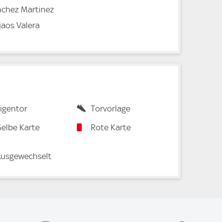
nchez Martinez
jaos Valera
igentor
Torvorlage
elbe Karte
Rote Karte
usgewechselt