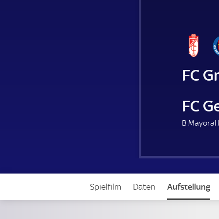
FC G
FC G
B Mayoral 
Spielfilm
Daten
Aufstellung