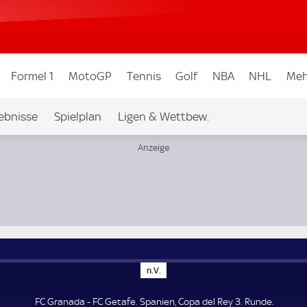
Formel 1
MotoGP
Tennis
Golf
NBA
NHL
Meh
ebnisse
Spielplan
Ligen & Wettbew.
n
n.V.
.
V
.
FC Granada - FC Getafe. Spanien, Copa del Rey 3. Runde.