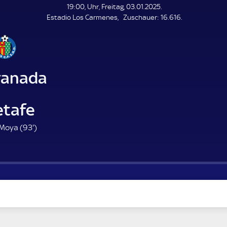
19:00, Uhr, Freitag, 03.01.2025.
Z
Estadio Los Carmenes
Zuschauer:
16.616.
u
s
c
h
a
ranada
u
e
r
etafe
9
Moya (
93'
)
3
.
m
i
n
u
t
e