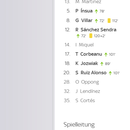
13
M
Martinez
5
P
Ínsua
78'
78. minute
8
G
Villar
112. mi
72'
72. minute
112'
12
R
Sánchez Sendra
122. minute
72'
72. minute
120+2'
14
I
Miquel
17
T
Corbeanu
101'
101. min
18
K
Jozwiak
89'
89. minute
20
S
Ruiz Alonso
101'
101. 
28
O
Oppong
32
J
Lendínez
35
S
Cortés
Spielleitung