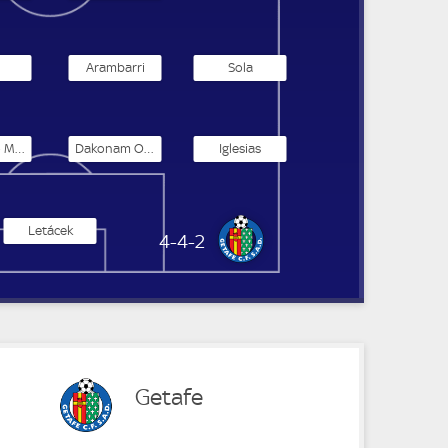
Arambarri
Sola
Coutinho Meneses Duarte
Dakonam Ortega
Iglesias
Letácek
FC Getafe
4-4-2
Getafe