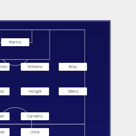
Marino
roto
Williams
Brau
ros
Hongla
Sáenz
an
Carvalho
uez
Uche