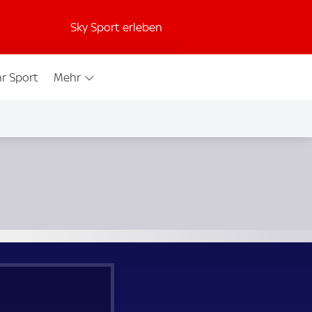
Sky Sport erleben
r Sport
Mehr