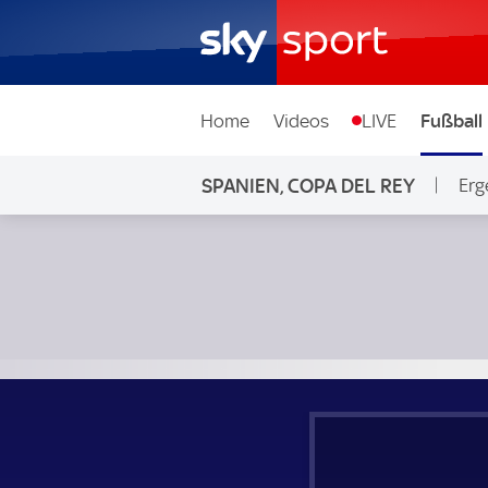
Home
Videos
LIVE
Fußball
SPANIEN, COPA DEL REY
Erg
FC Granada - FC Getafe; Spanien, Copa del Rey 3. Runde