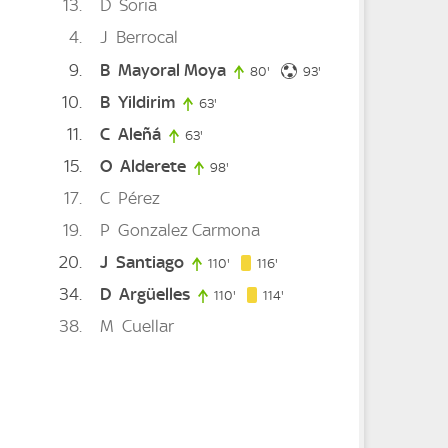
13
D
Soria
4
J
Berrocal
9
B
Mayoral Moya
nute
93. minute
80'
80. minute
93'
10
B
Yildirim
63'
63. minute
11
C
Aleñá
63'
63. minute
15
O
Alderete
98'
98. minute
ute
17
C
Pérez
19
P
Gonzalez Carmona
minute
20
J
Santiago
116. minute
110'
110. minute
116'
34
D
Argüelles
114. minute
110'
110. minute
114'
38
M
Cuellar