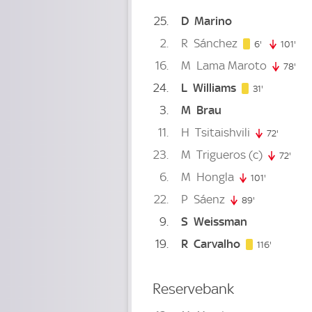
25
D
Marino
2
R
Sánchez
6. minute
6'
101'
101
16
M
Lama Maroto
78'
78.
24
L
Williams
31. minute
31'
3
M
Brau
11
H
Tsitaishvili
72'
72. min
23
M
Trigueros
(c)
72'
72. 
6
M
Hongla
101'
101. minute
22
P
Sáenz
89'
89. minute
9
S
Weissman
19
R
Carvalho
116. minu
116'
Reservebank