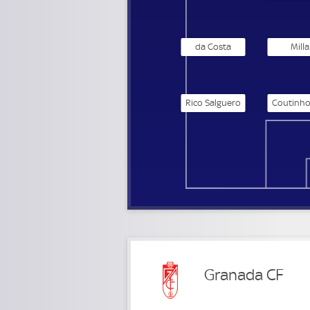
da Costa
Milla
Rico Salguero
Granada CF