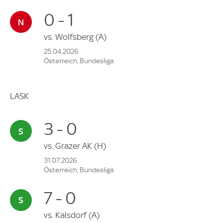
0 - 1
vs.
Wolfsberg
(A)
25.04.2026
Österreich, Bundesliga
LASK
3 - 0
vs.
Grazer AK
(H)
31.07.2026
Österreich, Bundesliga
7 - 0
vs.
Kalsdorf
(A)