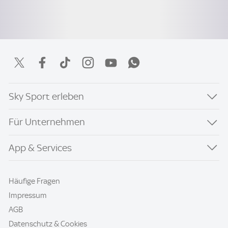
Sky Sport erleben
Für Unternehmen
App & Services
Häufige Fragen
Impressum
AGB
Datenschutz & Cookies