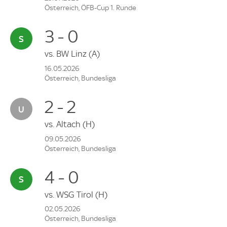
Österreich, ÖFB-Cup 1. Runde
3 - 0
vs.
BW Linz
(A)
16.05.2026
Österreich, Bundesliga
2 - 2
vs.
Altach
(H)
09.05.2026
Österreich, Bundesliga
4 - 0
vs.
WSG Tirol
(H)
02.05.2026
Österreich, Bundesliga