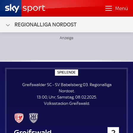
Menü
REGIONALLIGA NORDOST
Greifswalder SC - SV Babelsberg 03; Regionalliga Nordost
S
SPIELENDE
P
I
Greifswalder SC - SV Babelsberg 03. Regionalliga
E
L
Nordost.
E
13:00, Uhr, Samstag, 08.02.2025.
N
D
Volksstadion Greifswald.
E
Greifswalder SC
2