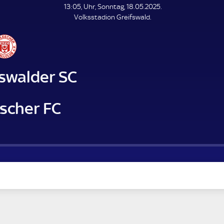
L
13:05, Uhr, Sonntag, 18.05.2025.
E
Volksstadion Greifswald.
N
D
E
fswalder SC
escher FC