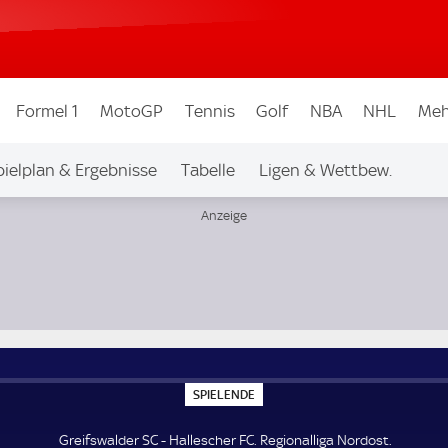
Formel 1
MotoGP
Tennis
Golf
NBA
NHL
Meh
pielplan & Ergebnisse
Tabelle
Ligen & Wettbew.
S
SPIELENDE
P
I
E
Greifswalder SC - Hallescher FC. Regionalliga Nordost.