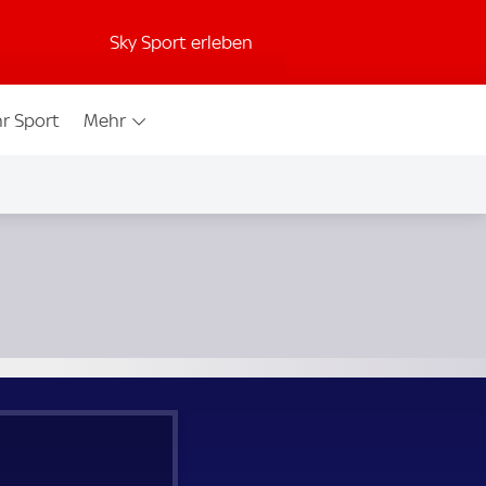
Sky Sport erleben
r Sport
Mehr