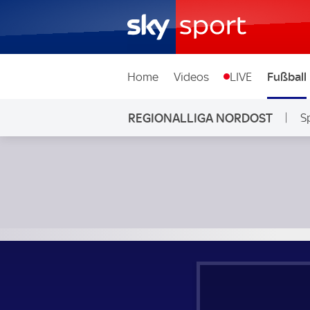
Home
Videos
LIVE
Fußball
REGIONALLIGA NORDOST
S
Greifswalder SC - Hallescher FC; Regionalliga Nordost