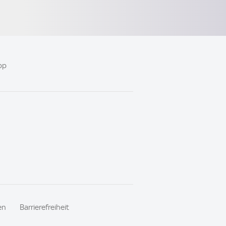
pp
en
Barrierefreiheit