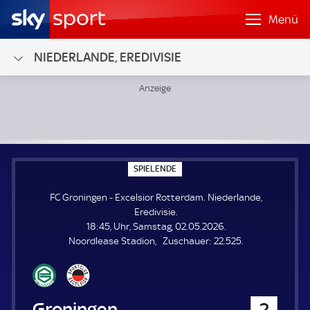
Menü
NIEDERLANDE, EREDIVISIE
FC Groningen - Excelsior Rotterdam; Niederlande, Eredivisi
S
SPIELENDE
P
I
FC Groningen - Excelsior Rotterdam. Niederlande,
E
L
Eredivisie.
E
18:45, Uhr, Samstag, 02.05.2026.
N
D
Z
Noordlease Stadion
Zuschauer:
22.525.
E
u
s
c
h
FC Groningen
2