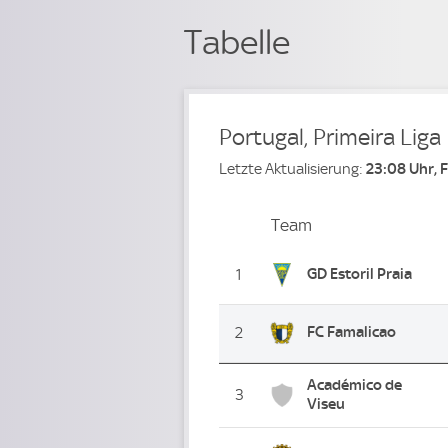
Tabelle
Portugal, Primeira Liga
Letzte Aktualisierung:
23:08 Uhr, 
Team
Team
Platz
GD Estoril Praia
1
FC Famalicao
2
Académico de
3
Viseu