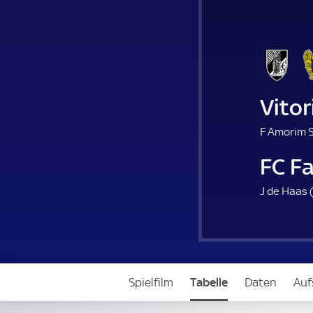
Vito
F Amorim Si
FC F
J de Haas 
Spielfilm
Tabelle
Daten
Auf