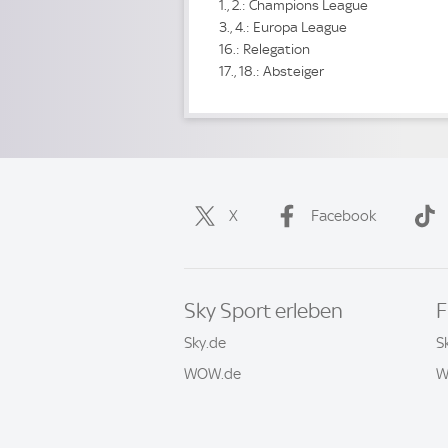
1., 2.: Champions League
3., 4.: Europa League
16.: Relegation
17., 18.: Absteiger
X
Facebook
Sky Sport erleben
F
Sky.de
S
WOW.de
W