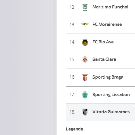
Maritimo Funchal
12
FC Moreirense
13
FC Rio Ave
14
Santa Clara
15
16
Sporting Braga
17
Sporting Lissabon
Vitoria Guimaraes
18
Legende