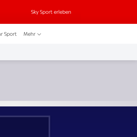
Sky Sport erleben
r Sport
Mehr