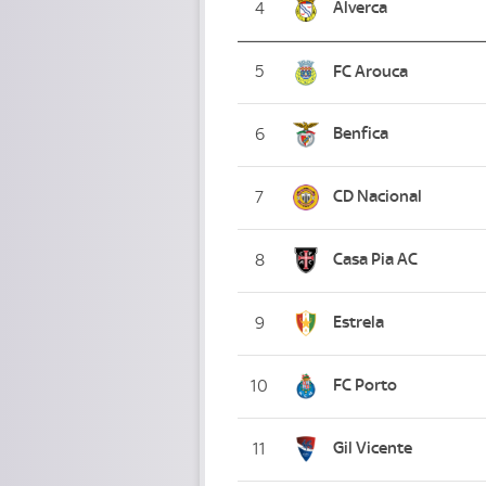
Alverca
4
5
FC Arouca
Benfica
6
CD Nacional
7
Casa Pia AC
8
Estrela
9
FC Porto
10
Gil Vicente
11