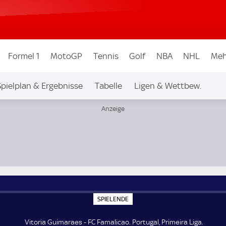
Formel 1
MotoGP
Tennis
Golf
NBA
NHL
Meh
Spielplan & Ergebnisse
Tabelle
Ligen & Wettbew.
S
SPIELENDE
P
I
E
Vitoria Guimaraes - FC Famalicao. Portugal, Primeira Liga.