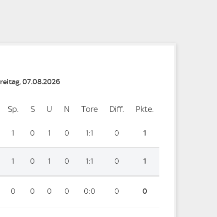
e
e
Freitag, 07.08.2026
Sp.
Spiele
S
Siege
U
Unentschieden
N
Niederlagen
Tore
Tore
Diff.
Differenz
Pkte.
Punkte
1
0
1
0
1:1
0
1
1
0
1
0
1:1
0
1
0
0
0
0
0:0
0
0