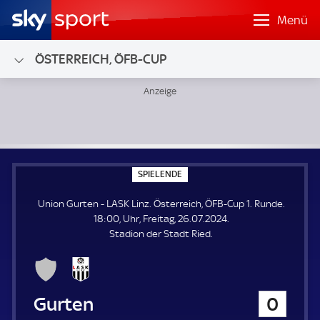
Menü
ÖSTERREICH, ÖFB-CUP
Union Gurten - LASK Linz; Österreich, ÖFB-Cup 1. Runde
S
SPIELENDE
P
I
Union Gurten - LASK Linz. Österreich, ÖFB-Cup 1. Runde.
E
L
18:00, Uhr, Freitag, 26.07.2024.
E
Stadion der Stadt Ried.
N
D
E
Union Gurten
0