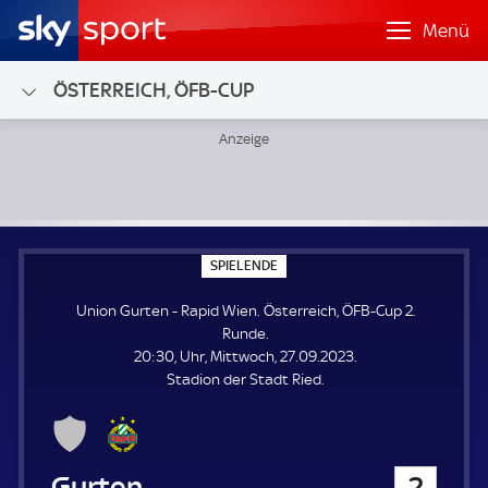
Menü
ÖSTERREICH, ÖFB-CUP
Union Gurten - Rapid Wien; Österreich, ÖFB-Cup 2. Runde
S
SPIELENDE
P
I
Union Gurten - Rapid Wien. Österreich, ÖFB-Cup 2.
E
L
Runde.
E
20:30, Uhr, Mittwoch, 27.09.2023.
N
D
Stadion der Stadt Ried.
E
Union Gurten
2