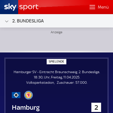
Menü
2. BUNDESLIGA
Hamburger SV - Eintracht Braunschweig; 2. Bundesliga
S
SPIELENDE
P
I
Hamburger SV - Eintracht Braunschweig. 2. Bundesliga.
E
L
18:30, Uhr, Freitag, 11.04.2025.
E
Z
Volksparkstadion
Zuschauer:
57.000.
N
D
u
E
s
c
h
Hamburger SV
2
a