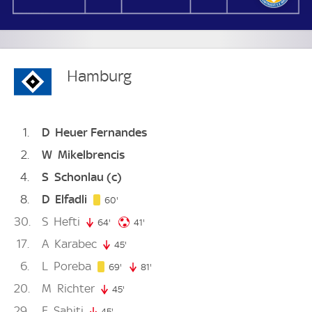
Hamburg
1
D
Heuer Fernandes
2
W
Mikelbrencis
4
S
Schonlau
(c)
8
D
Elfadli
60. minute
60'
30
S
Hefti
41. minute
64'
64. minute
41'
17
A
Karabec
45'
45. minute
6
L
Poreba
69. minute
69'
81'
81. minute
20
M
Richter
45'
45. minute
29
E
Sahiti
45'
45. minute