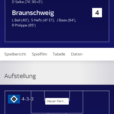
u
7
9
D Selke (
74'
,
90+5'
)
e
4
5
Eintracht Braunschweig
4
r
.
.
m
m
4
4
E
8
L Bell (
40'
)
S Hefti (
41'
ET
)
J Baas (
84'
)
i
i
0
8
1
T
4
R Philippe (
85'
)
n
n
.
5
.
.
u
u
m
.
m
m
t
t
i
m
i
i
e
e
n
i
n
n
u
n
u
u
Spielbericht
Spielfilm
Tabelle
Daten
t
u
t
t
e
t
e
e
e
Aufstellung
Live
Aufstellung
Hamburger SV
4-3-3
Heuer Fernandes