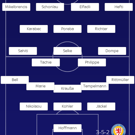
Mikelbrencis
Schonlau
Elfadli
Hefti
Karabec
Poreba
Richter
Sahiti
Selke
Dompe
Tachie
Philippe
Bell
Rittmüller
Marie
Tempelmann
Krauße
Nikolaou
Kohler
Jäckel
Hoffmann
Eintracht Braunschweig
3-5-2