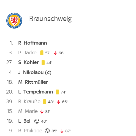
Braunschweig
1
R
Hoffmann
3
P
Jäckel
57. minute
57'
66'
66. minute
27
S
Kohler
44. minute
44'
4
J
Nikolaou
(c)
18
M
Rittmüller
20
L
Tempelmann
74. minute
74'
39
R
Krauße
48. minute
48'
66'
66. minute
15
M
Marie
81'
81. minute
19
L
Bell
40. minute
40'
9
R
Philippe
85. minute
85'
87'
87. minute