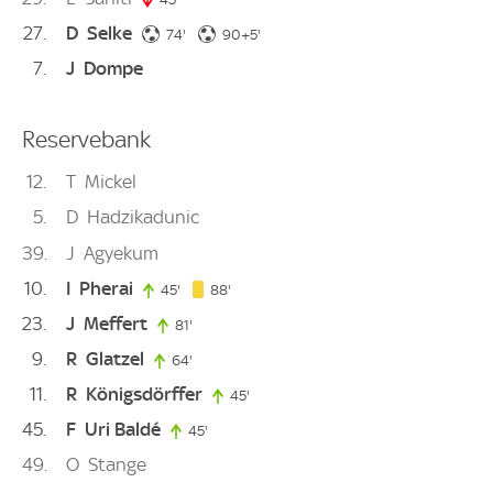
27
D
Selke
74. minute
95. minute
74'
90+5'
7
J
Dompe
Reservebank
12
T
Mickel
5
D
Hadzikadunic
39
J
Agyekum
10
I
Pherai
88. minute
45'
45. minute
88'
23
J
Meffert
81'
81. minute
9
R
Glatzel
64'
64. minute
11
R
Königsdörffer
45'
45. minute
45
F
Uri Baldé
45'
45. minute
49
O
Stange